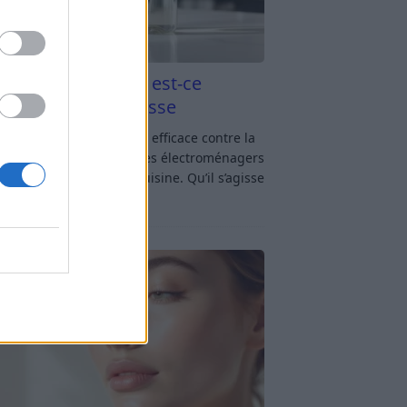
aigre blanc et four est-ce
icace contre la graisse
gre blanc et four : est-ce efficace contre la
se ? Le four fait partie des électroménagers
lus sollicités dans une cuisine. Qu’il s’agisse
réparer un gratin, de
[…]