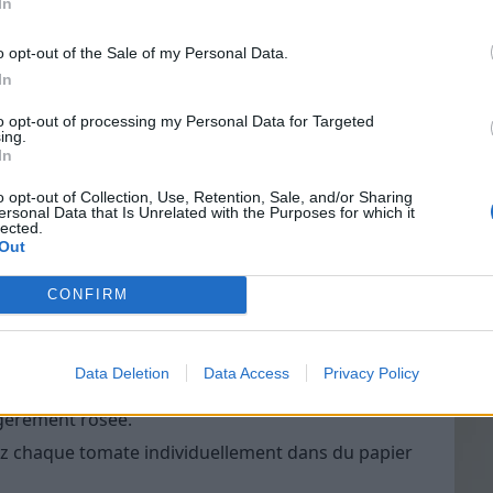
In
o opt-out of the Sale of my Personal Data.
In
Vin
to opt-out of processing my Personal Data for Targeted
eff
ing.
In
Vinai
grais
o opt-out of Collection, Use, Retention, Sale, and/or Sharing
ersonal Data that Is Unrelated with the Purposes for which it
les p
lected.
de p
Out
CONFIRM
Data Deletion
Data Access
Privacy Policy
oisissez des tomates qui sont presque mûres, elles
gèrement rosée.
z chaque tomate individuellement dans du papier