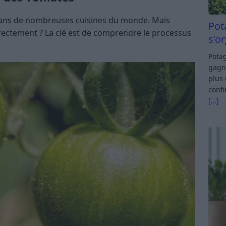
dans de nombreuses cuisines du monde. Mais
Pot
ectement ? La clé est de comprendre le processus
s’o
Potag
gagn
plus 
confi
[…]