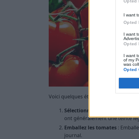
Opted 
I want t
Opted 
I want 
Advertis
Opted 
I want t
of my P
was col
Opted 
Voici quelques étapes à suivre :
Sélectionnez vos tomates
: Ch
ont généralement une teinte lé
Emballez les tomates
: Emballe
journal.