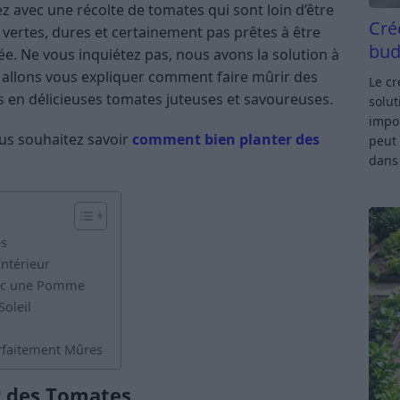
ez avec une récolte de tomates qui sont loin d’être
Cré
vertes, dures et certainement pas prêtes à être
bud
ée. Ne vous inquiétez pas, nous avons la solution à
s allons vous expliquer comment faire mûrir des
Le c
s en délicieuses tomates juteuses et savoureuses.
solut
impor
vous souhaitez savoir
comment bien planter des
peut 
dan
es
ntérieur
vec une Pomme
oleil
rfaitement Mûres
r des Tomates