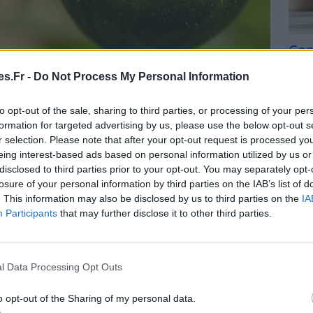
Com
san
que toutes les tomates ne mûrissent pas en même
s.Fr -
Do Not Process My Personal Information
 entre 20 et 30 jours pour mûrir après avoir
Tri d
de maturation peut varier en fonction de la variété
beauc
to opt-out of the sale, sharing to third parties, or processing of your per
du l
ques.
formation for targeted advertising by us, please use the below opt-out s
compl
r selection. Please note that after your opt-out request is processed y
astu
omates à l’Intérieur
eing interest-based ads based on personal information utilized by us or
disclosed to third parties prior to your opt-out. You may separately opt-
losure of your personal information by third parties on the IAB’s list of
 vertes, ne vous inquiétez pas, il existe des
. This information may also be disclosed by us to third parties on the
IA
à l’intérieur.
Participants
that may further disclose it to other third parties.
l Data Processing Opt Outs
o opt-out of the Sharing of my personal data.