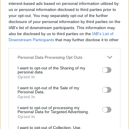
interest-based ads based on personal information utilized by
sèche et quelques produits plaisir.
us or personal information disclosed to third parties prior to
Courses en une seule fois :
Limite les achats
your opt-out. You may separately opt-out of the further
“dépannage” dans la semaine, qui coûtent
disclosure of your personal information by third parties on the
souvent plus cher.
IAB’s list of downstream participants. This information may
also be disclosed by us to third parties on the
IAB’s List of
Downstream Participants
that may further disclose it to other
Résultat : moins de dépenses imprévues, une
third parties.
alimentation plus variée, et un réel contrôle sur le
budget.
Personal Data Processing Opt Outs
Organiser ses courses pour limiter le
I want to opt-out of the Sharing of my
personal data.
gaspillage et faire des économies
Opted In
I want to opt-out of the Sale of my
Économiser sur le budget courses passe aussi par la
Personal Data.
lutte contre le gaspillage alimentaire. Chaque année,
Opted In
des centaines d’euros finissent à la poubelle sous
I want to opt-out of processing my
forme d’aliments oubliés ou périmés. Voici quelques
Personal Data for Targeted Advertising.
Opted In
astuces anti-gaspillage à adopter :
I want to opt-out of Collection, Use,