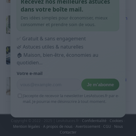
Recevez nos meilleures astuces
9 avril 2026
dans votre boîte mail.
Des idées simples pour économiser, mieux
Produits ménagers : comment économiser en
courses sans acheter 10 sprays
consommer et prendre soin de vous.
9 avril 2026
✅ Gratuit & sans engagement
🌿 Astuces utiles & naturelles
Budget mensuel : méthode rapide pour
répartir son salaire dès le jour de paie
🏠 Maison, bien-être, économies au
quotidien...
9 avril 2026
Votre e-mail
Sport 10 minutes par jour est-ce utile et quoi
Je m’abonne
faire
9 avril 2026
J’accepte de recevoir la newsletter LesAstuces.fr par e-
mail. Je pourrai me désinscrire à tout moment.
Copyright © 2022 - 2025 | LesAstuces.fr -
Confidentialité
-
Cookies
-
Mention légales
-
A propos de nous
-
Avertissement
-
CGU
-
Nous
Contacter