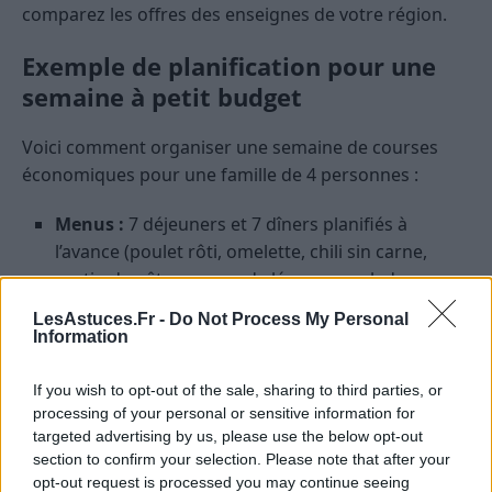
comparez les offres des enseignes de votre région.
Exemple de planification pour une
semaine à petit budget
Voici comment organiser une semaine de courses
économiques pour une famille de 4 personnes :
Menus :
7 déjeuners et 7 dîners planifiés à
l’avance (poulet rôti, omelette, chili sin carne,
gratin de pâtes, soupe de légumes, salade
composée, poisson au four…)
LesAstuces.Fr -
Do Not Process My Personal
Information
Liste de courses préparée :
Regroupe les
ingrédients de chaque recette, évite les doublons,
If you wish to opt-out of the sale, sharing to third parties, or
et intègre les “indispensables” (lait, pain, œufs,
processing of your personal or sensitive information for
fruits, légumes de saison…)
targeted advertising by us, please use the below opt-out
Budget fixé :
100 € pour la semaine, à ne pas
section to confirm your selection. Please note that after your
dépasser. Réparti entre produits frais, épicerie
opt-out request is processed you may continue seeing