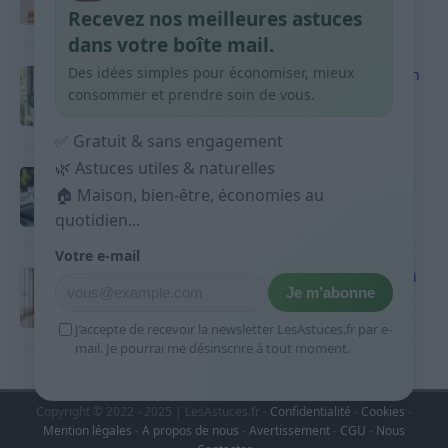
Recevez nos meilleures astuces
9 avril 2026
dans votre boîte mail.
Des idées simples pour économiser, mieux
Produits ménagers : comment économiser en
courses sans acheter 10 sprays
consommer et prendre soin de vous.
9 avril 2026
✅ Gratuit & sans engagement
🌿 Astuces utiles & naturelles
Budget mensuel : méthode rapide pour
répartir son salaire dès le jour de paie
🏠 Maison, bien-être, économies au
quotidien...
9 avril 2026
Votre e-mail
Sport 10 minutes par jour est-ce utile et quoi
Je m’abonne
faire
9 avril 2026
J’accepte de recevoir la newsletter LesAstuces.fr par e-
mail. Je pourrai me désinscrire à tout moment.
Copyright © 2022 - 2025 | LesAstuces.fr -
Confidentialité
-
Cookies
-
Mention légales
-
A propos de nous
-
Avertissement
-
CGU
-
Nous