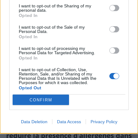
I want to opt-out of the Sharing of my
Utiliser des produits complémentaires
personal data.
Opted In
Ajouter un agent désinfectant ou un produit anti-
I want to opt-out of the Sale of my
allergène pour renforcer l’efficacité.
Personal Data.
Opted In
Utiliser une dose adaptée de détergent pour
garantir un nettoyage en profondeur.
I want to opt-out of processing my
Personal Data for Targeted Advertising.
Opted In
Le séchage et le stockage
I want to opt-out of Collection, Use,
Après le lavage, sécher le linge à l’air libre si possible,
Retention, Sale, and/or Sharing of my
Personal Data that Is Unrelated with the
en évitant l’humidité, ou utiliser un sèche-linge à
Purposes for which it was collected.
Opted Out
haute température pour éliminer tout résidu
d’allergènes. Stocker le linge propre dans un endroit
CONFIRM
propre, sec, et fermé pour éviter la contamination
ultérieure.
Data Deletion
Data Access
Privacy Policy
Conseils supplémentaires pour
réduire la présence d’allergènes dans