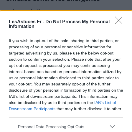
Préparer le linge correctement
LesAstuces.Fr -
Do Not Process My Personal
Vérifier l’étiquette d’entretien pour respecter la
Information
température maximale recommandée.
Traiter les taches ou zones très poussiéreuses
If you wish to opt-out of the sale, sharing to third parties, or
processing of your personal or sensitive information for
avec un peu de détergent avant le lavage.
targeted advertising by us, please use the below opt-out
Séparer le linge en fonction des couleurs et des
section to confirm your selection. Please note that after your
types de textiles pour éviter la décoloration ou
opt-out request is processed you may continue seeing
l’endommagement.
interest-based ads based on personal information utilized by
us or personal information disclosed to third parties prior to
Choisir le bon programme de lavage
your opt-out. You may separately opt-out of the further
disclosure of your personal information by third parties on the
IAB’s list of downstream participants. This information may
Privilégier un cycle long à haute température (60°C
also be disclosed by us to third parties on the
IAB’s List of
ou plus) pour la literie, les draps, et les textiles très
Downstream Participants
that may further disclose it to other
exposés aux allergènes. Pour les vêtements, un
third parties.
lavage à 40°C avec un détergent adapté peut suffire,
sauf si l’on souhaite éliminer davantage d’allergènes.
Personal Data Processing Opt Outs