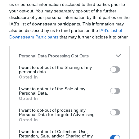
vous cherchiez à réduire le stress, à améliorer votre
us or personal information disclosed to third parties prior to
souplesse, à gérer la douleur chronique ou à
your opt-out. You may separately opt-out of the further
augmenter votre énergie, cette pratique millénaire
disclosure of your personal information by third parties on the
peut vous offrir une multitude d’avantages.
IAB’s list of downstream participants. This information may
also be disclosed by us to third parties on the
IAB’s List of
Downstream Participants
that may further disclose it to other
N’hésitez pas à vous lancer dans l’aventure et à
third parties.
découvrir comment cette danse de l’harmonie peut
transformer votre vie pour le mieux.
Personal Data Processing Opt Outs
I want to opt-out of the Sharing of my
BIEN-ÊTRE
personal data.
Opted In
I want to opt-out of the Sale of my
Personal Data.
Opted In
I want to opt-out of processing my
Personal Data for Targeted Advertising.
Opted In
I want to opt-out of Collection, Use,
Retention, Sale, and/or Sharing of my