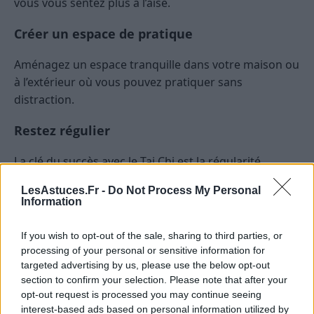
vous vous sentez plus à l’aise.
Créer un espace de pratique
Aménagez un espace tranquille dans votre maison ou
à l’extérieur où vous pouvez pratiquer sans
distraction.
Restez régulier
La clé du succès avec le Tai Chi est la régularité.
Essayez de pratiquer tous les jours pour maximiser
LesAstuces.Fr -
Do Not Process My Personal
les bienfaits.
Information
Conclusion : Transformez Votre Bien-
If you wish to opt-out of the sale, sharing to third parties, or
être avec le Tai Chi
processing of your personal or sensitive information for
targeted advertising by us, please use the below opt-out
Le Tai Chi offre un moyen accessible et agréable
section to confirm your selection. Please note that after your
opt-out request is processed you may continue seeing
d’améliorer votre bien-être physique et mental. Que
interest-based ads based on personal information utilized by