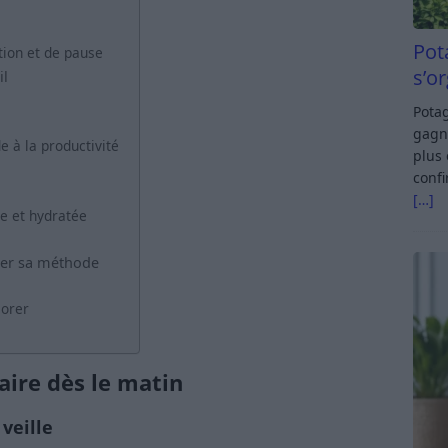
Pot
tion et de pause
s’o
il
Potag
gagn
e à la productivité
plus 
confi
[…]
e et hydratée
ster sa méthode
iorer
laire dès le matin
veille