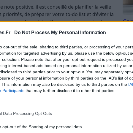
te positive, il est conseillé de planifier la veille
priorités, de préparer votre to-do list et d’éviter la
Com
e que vous devez faire. Par exemple, en notant vos
san
arté et en motivation pour le lendemain.
s.Fr -
Do Not Process My Personal Information
Tri d
récise
beauc
to opt-out of the sale, sharing to third parties, or processing of your per
du l
formation for targeted advertising by us, please use the below opt-out s
, réalisable et divisée en catégories si nécessaire.
compl
r selection. Please note that after your opt-out request is processed y
exemple, au lieu d’écrire « Travailler sur le projet »,
astu
eing interest-based ads based on personal information utilized by us or
 du rapport » ou « Réviser les chiffres du projet X ».
disclosed to third parties prior to your opt-out. You may separately opt-
 et d’éviter la surcharge mentale.
losure of your personal information by third parties on the IAB’s list of
. This information may also be disclosed by us to third parties on the
IA
Participants
that may further disclose it to other third parties.
 productive, vos objectifs doivent être Spécifiques,
 Temporels. Par exemple, « Contacter 3 clients
l Data Processing Opt Outs
 SMART précis et réalisable dans une journée.
o opt-out of the Sharing of my personal data.
 tâches efficacement