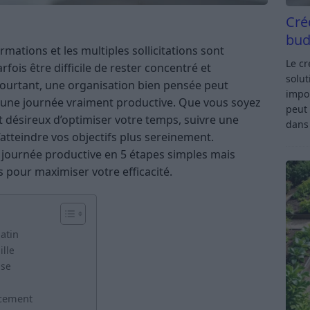
Cré
bud
ations et les multiples sollicitations sont
Le c
ois être difficile de rester concentré et
solut
Pourtant, une organisation bien pensée peut
impor
 une journée vraiment productive. Que vous soyez
peut 
 désireux d’optimiser votre temps, suivre une
dan
tteindre vos objectifs plus sereinement.
journée productive en 5 étapes simples mais
s pour maximiser votre efficacité.
matin
ille
ise
acement