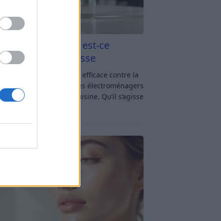
aigre blanc et four est-ce
icace contre la graisse
gre blanc et four : est-ce efficace contre la
se ? Le four fait partie des électroménagers
lus sollicités dans une cuisine. Qu’il s’agisse
réparer un gratin, de
[…]