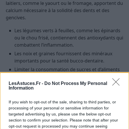
laitiers, comme le yaourt ou le fromage, apportent du
calcium nécessaire à la solidité des dents et des
gencives.
Les légumes verts à feuilles, comme les épinards
ou le chou frisé, contiennent des antioxydants qui
combattent l’inflammation.
Les noix et graines fournissent des minéraux
importants pour la santé bucco-dentaire.
Limiter la consommation de sucres et d’aliments
transformés, qui favorisent la prolifération
bactérienne et la formation de plaque.
LesAstuces.Fr -
Do Not Process My Personal
Information
Les aliments à éviter
If you wish to opt-out of the sale, sharing to third parties, or
processing of your personal or sensitive information for
Réduisez la consommation de produits trop acides,
targeted advertising by us, please use the below opt-out
comme les sodas ou les jus de fruits industriels, qui
section to confirm your selection. Please note that after your
peuvent fragiliser l’émail et irriter les gencives. Évitez
opt-out request is processed you may continue seeing