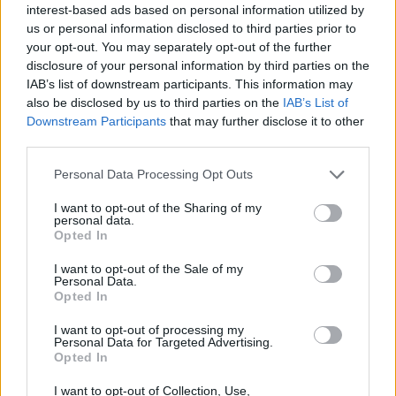
également les aliments collants ou riches en sucres
interest-based ads based on personal information utilized by
rapides, qui adhèrent aux dents et nourrissent les
us or personal information disclosed to third parties prior to
your opt-out. You may separately opt-out of the further
bactéries responsables des maladies gingivales.
disclosure of your personal information by third parties on the
IAB’s list of downstream participants. This information may
Les soins complémentaires pour une
also be disclosed by us to third parties on the
IAB’s List of
santé gingivale renforcée
Downstream Participants
that may further disclose it to other
third parties.
Les bains de bouche antiseptiques
Personal Data Processing Opt Outs
Utiliser un bain de bouche adapté peut aider à
I want to opt-out of the Sharing of my
réduire la plaque bactérienne et à soulager les
personal data.
Opted In
gencives inflammées. Privilégiez les bains de bouche
sans alcool, qui sont moins agressifs. Après le
I want to opt-out of the Sale of my
brossage, rincez-vous avec une petite quantité selon
Personal Data.
Opted In
les recommandations du fabricant, en insistant sur la
ligne gingivale.
I want to opt-out of processing my
Personal Data for Targeted Advertising.
Opted In
Les massages des gencives
I want to opt-out of Collection, Use,