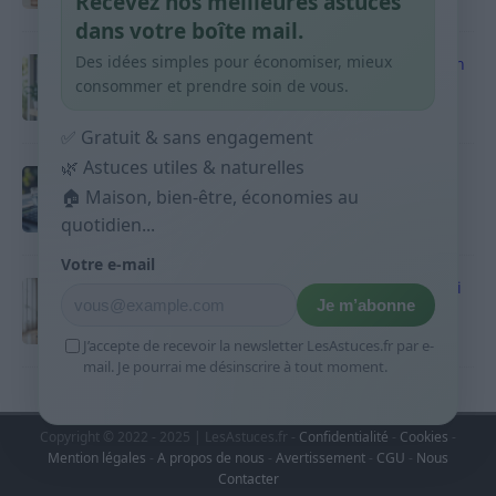
Recevez nos meilleures astuces
9 avril 2026
dans votre boîte mail.
Des idées simples pour économiser, mieux
Produits ménagers : comment économiser en
courses sans acheter 10 sprays
consommer et prendre soin de vous.
9 avril 2026
✅ Gratuit & sans engagement
🌿 Astuces utiles & naturelles
Budget mensuel : méthode rapide pour
répartir son salaire dès le jour de paie
🏠 Maison, bien-être, économies au
quotidien...
9 avril 2026
Votre e-mail
Sport 10 minutes par jour est-ce utile et quoi
Je m’abonne
faire
9 avril 2026
J’accepte de recevoir la newsletter LesAstuces.fr par e-
mail. Je pourrai me désinscrire à tout moment.
Copyright © 2022 - 2025 | LesAstuces.fr -
Confidentialité
-
Cookies
-
Mention légales
-
A propos de nous
-
Avertissement
-
CGU
-
Nous
Contacter