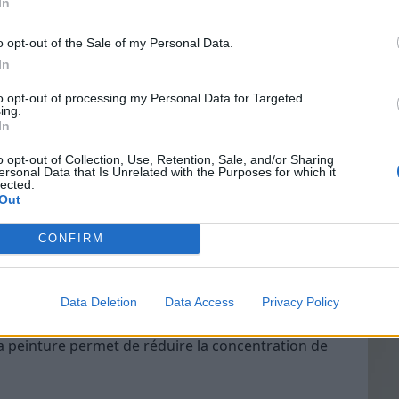
In
nce de polluants
o opt-out of the Sale of my Personal Data.
In
naturels
Vin
to opt-out of processing my Personal Data for Targeted
eff
 certains détergents, désinfectants ou parfums
ing.
In
cifs pour la santé. Optez pour des produits
Vinai
grais
aigre blanc, le bicarbonate de soude ou le savon
o opt-out of Collection, Use, Retention, Sale, and/or Sharing
ersonal Data that Is Unrelated with the Purposes for which it
les p
y parfumé ou d’encens, qui peuvent également
lected.
de p
ue à purifier l’air.
Out
aux émetteurs de COV
CONFIRM
 les peintures, les revêtements de sol ou les tapis
t plusieurs semaines ou mois. Lors de l’achat,
Data Deletion
Data Access
Privacy Policy
 certifiés sans COV ou faibles émissons. Aérer
a peinture permet de réduire la concentration de