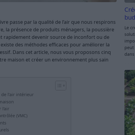
Cré
bud
vre passe par la qualité de l’air que nous respirons
Le c
ure, la présence de produits ménagers, la poussière
solut
peut rapidement devenir source de inconfort ou de
impor
existe des méthodes efficaces pour améliorer la
peut 
xcessif. Dans cet article, nous vous proposons cinq
dan
votre maison et créer un environnement plus sain
e l’air intérieur
 maison
l’air
ontrôlée (VMC)
ants
urels