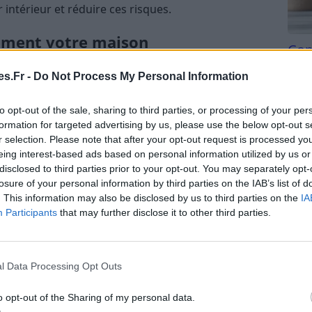
 intérieur et réduire ces risques.
èrement votre maison
Com
san
ler l’air
s.Fr -
Do Not Process My Personal Information
Tri d
ualité de l’air consiste à aérer quotidiennement
beauc
to opt-out of the sale, sharing to third parties, or processing of your per
dant 10 à 15 minutes, deux à trois fois par jour,
du l
formation for targeted advertising by us, please use the below opt-out s
compl
 évacuant les polluants accumulés. En hiver,
r selection. Please note that after your opt-out request is processed y
astu
eing interest-based ads based on personal information utilized by us or
iter la perte de chaleur, tandis qu’en été, profitez
disclosed to third parties prior to your opt-out. You may separately opt-
ongtemps.
losure of your personal information by third parties on the IAB’s list of
. This information may also be disclosed by us to third parties on the
IA
ue contrôlée (VMC)
Participants
that may further disclose it to other third parties.
C, assurez-vous qu’elle fonctionne efficacement. La
anence, tout en limitant la déperdition de chaleur.
l Data Processing Opt Outs
uches d’aération et à vérifier le bon
ussi des systèmes de ventilation double flux, plus
o opt-out of the Sharing of my personal data.
de l’air sortant pour préchauffer l’air entrant.