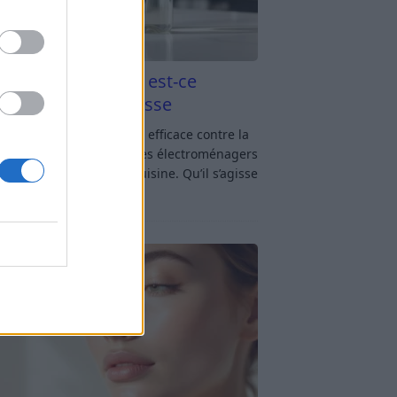
aigre blanc et four est-ce
icace contre la graisse
gre blanc et four : est-ce efficace contre la
se ? Le four fait partie des électroménagers
lus sollicités dans une cuisine. Qu’il s’agisse
réparer un gratin, de
[…]