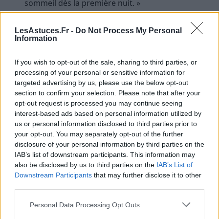
sommeil dès la première nuit. »
« Pourquoi votre stratégie marketing ne
fonctionne pas, et comment y remédier. »
LesAstuces.Fr -
Do Not Process My Personal
Information
Emails promotionnels
If you wish to opt-out of the sale, sharing to third parties, or
« Profitez de -50 % cette semaine uniquement, ne
processing of your personal or sensitive information for
targeted advertising by us, please use the below opt-out
manquez pas cette opportunité ! »
section to confirm your selection. Please note that after your
« Découvrez comment tripler votre chiffre
opt-out request is processed you may continue seeing
d’affaires en 3 mois. »
interest-based ads based on personal information utilized by
us or personal information disclosed to third parties prior to
Publications sur les réseaux sociaux
your opt-out. You may separately opt-out of the further
disclosure of your personal information by third parties on the
« Vous ne croirez pas ce qui s’est passé lors de la
IAB’s list of downstream participants. This information may
also be disclosed by us to third parties on the
IAB’s List of
dernière conférence. »
Downstream Participants
that may further disclose it to other
« Le secret pour une meilleure productivité en
third parties.
moins de 10 minutes par jour. »
Personal Data Processing Opt Outs
Les erreurs à éviter dans une