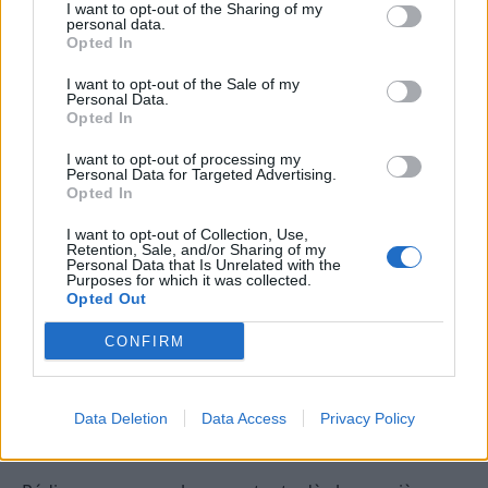
I want to opt-out of the Sharing of my
accroche
personal data.
Opted In
Être trop vague ou trop général : « Voici des
I want to opt-out of the Sale of my
Personal Data.
conseils pour réussir. »
Opted In
Utiliser des clichés ou des expressions toutes
I want to opt-out of processing my
faites : « Ne ratez pas cette occasion en or. »
Personal Data for Targeted Advertising.
Opted In
Faire des promesses irréalisables : « Perdez 10
kilos en une semaine sans effort. »
I want to opt-out of Collection, Use,
Retention, Sale, and/or Sharing of my
Surcharger l’accroche avec trop d’informations
Personal Data that Is Unrelated with the
Purposes for which it was collected.
ou de chiffres
Opted Out
Une accroche efficace doit être concise, précise et
CONFIRM
orientée vers la valeur que vous apportez au lecteur.
Conclusion : l’art de rédiger une
Data Deletion
Data Access
Privacy Policy
accroche qui convertit