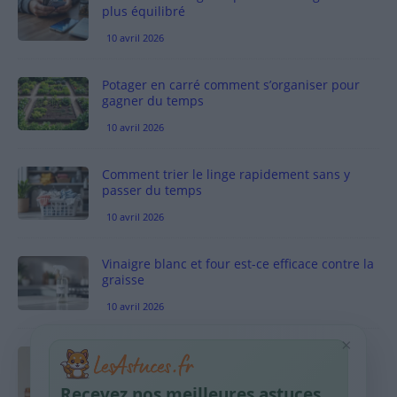
plus équilibré
10 avril 2026
Potager en carré comment s’organiser pour
gagner du temps
10 avril 2026
Comment trier le linge rapidement sans y
passer du temps
10 avril 2026
Vinaigre blanc et four est-ce efficace contre la
graisse
10 avril 2026
×
Taches pigmentaires : routine simple +
habitudes qui aident
Recevez nos meilleures astuces
9 avril 2026