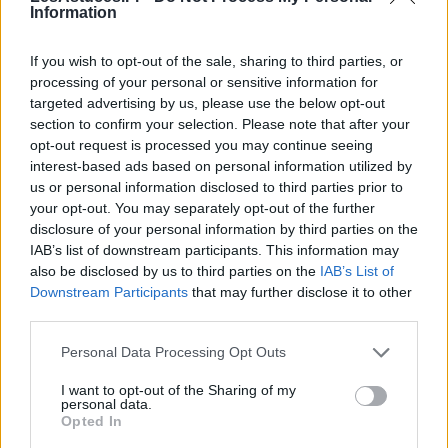
Information
Si vous avez déjà eu une réaction sévère à une piqûre
de guêpe par le passé, il y a de fortes chances que
If you wish to opt-out of the sale, sharing to third parties, or
processing of your personal or sensitive information for
vous soyez allergique.
targeted advertising by us, please use the below opt-out
section to confirm your selection. Please note that after your
Que faire après une piqûre de guêpe
opt-out request is processed you may continue seeing
? Les premiers secours
interest-based ads based on personal information utilized by
us or personal information disclosed to third parties prior to
Une guêpe vous a piqué et vous vous demandez quoi
your opt-out. You may separately opt-out of the further
disclosure of your personal information by third parties on the
faire ensuite ? Ne vous inquiétez pas, on est là pour
IAB’s list of downstream participants. This information may
vous guider !
also be disclosed by us to third parties on the
IAB’s List of
Downstream Participants
that may further disclose it to other
third parties.
Personal Data Processing Opt Outs
I want to opt-out of the Sharing of my
personal data.
Opted In