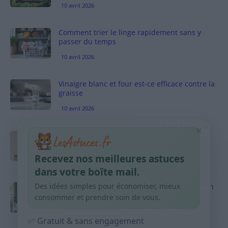
10 avril 2026
Comment trier le linge rapidement sans y
passer du temps
10 avril 2026
Vinaigre blanc et four est-ce efficace contre la
graisse
10 avril 2026
×
Taches pigmentaires : routine simple +
habitudes qui aident
Recevez nos meilleures astuces
9 avril 2026
dans votre boîte mail.
Des idées simples pour économiser, mieux
Produits ménagers : comment économiser en
courses sans acheter 10 sprays
consommer et prendre soin de vous.
9 avril 2026
✅ Gratuit & sans engagement