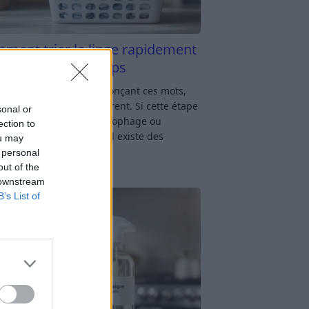
ment trier le linge rapidement
s y passer du temps
u linge : rien qu’en prononçant ces mots,
oup d’entre nous soupirent. Si cette étape
sonal or
avage vous semble chronophage ou
ection to
iquée, rassurez-vous : il existe des
ou may
ces simples
[…]
 personal
out of the
 downstream
B’s List of