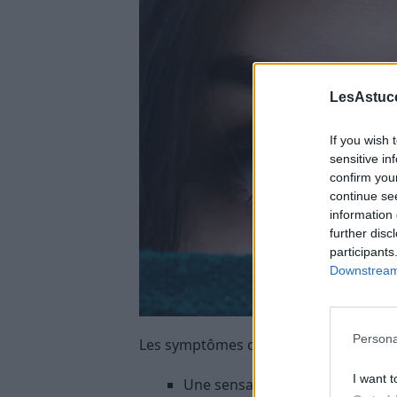
LesAstuce
If you wish 
sensitive in
confirm you
continue se
information 
further disc
participants
Downstream 
Persona
Les symptômes du syndrome des yeux s
I want t
Une sensation de sable ou de co