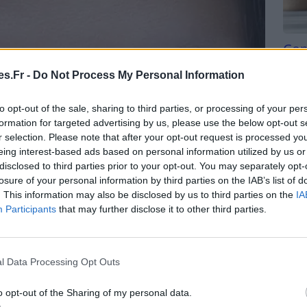
Com
san
s.Fr -
Do Not Process My Personal Information
Tri d
beauc
to opt-out of the sale, sharing to third parties, or processing of your per
du l
formation for targeted advertising by us, please use the below opt-out s
compl
r selection. Please note that after your opt-out request is processed y
astu
eing interest-based ads based on personal information utilized by us or
disclosed to third parties prior to your opt-out. You may separately opt-
losure of your personal information by third parties on the IAB’s list of
. This information may also be disclosed by us to third parties on the
IA
Participants
that may further disclose it to other third parties.
l Data Processing Opt Outs
ecs peuvent inclure :
o opt-out of the Sharing of my personal data.
rps étranger dans les yeux.