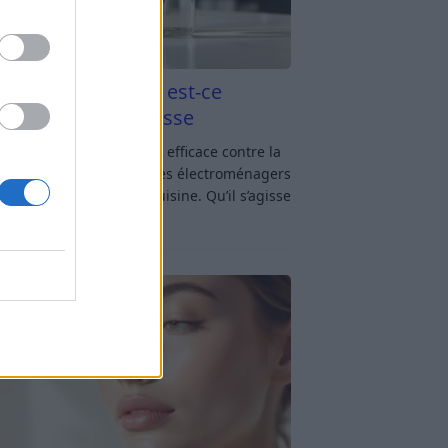
aigre blanc et four est-ce
icace contre la graisse
gre blanc et four : est-ce efficace contre la
se ? Le four fait partie des électroménagers
lus sollicités dans une cuisine. Qu’il s’agisse
réparer un gratin, de
[…]