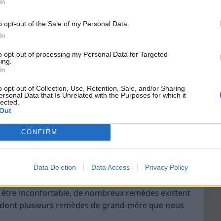
In
uent.
une longue période de lecture ou d’utilisation d’un
o opt-out of the Sale of my Personal Data.
In
Vin
to opt-out of processing my Personal Data for Targeted
eff
ing.
rmes suivie d’épisodes de sécheresse.
In
Vinai
grais
ncés le matin ou en fin de journée, lors de
o opt-out of Collection, Use, Retention, Sale, and/or Sharing
ersonal Data that Is Unrelated with the Purposes for which it
les p
près de longues périodes passées devant un écran
lected.
de p
Out
CONFIRM
ausé par une variété de facteurs, notamment l’âge,
édicales spécifiques, l’exposition à des
e utilisation prolongée des yeux (par exemple, lors
Data Deletion
Data Access
Privacy Policy
dinateur).
e être inconfortable, de nombreux remèdes existent
, dont plusieurs remèdes de grand-mère que nous