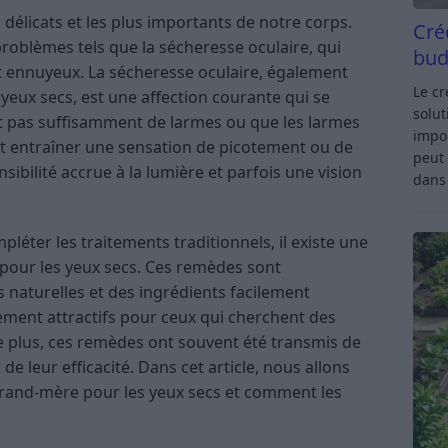
 délicats et les plus importants de notre corps.
Cré
problèmes tels que la sécheresse oculaire, qui
bud
et ennuyeux. La sécheresse oculaire, également
Le c
ux secs, est une affection courante qui se
solut
t pas suffisamment de larmes ou que les larmes
impor
t entraîner une sensation de picotement ou de
peut 
ibilité accrue à la lumière et parfois une vision
dan
léter les traitements traditionnels, il existe une
our les yeux secs. Ces remèdes sont
naturelles et des ingrédients facilement
èrement attractifs pour ceux qui cherchent des
e plus, ces remèdes ont souvent été transmis de
 leur efficacité. Dans cet article, nous allons
grand-mère pour les yeux secs et comment les