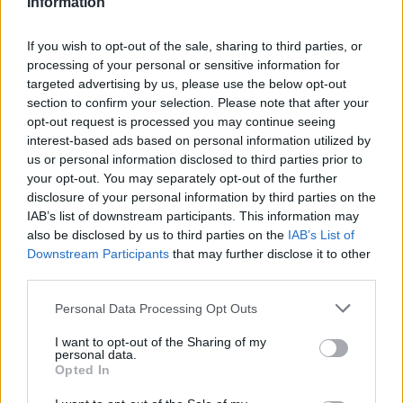
Information
sont interdites aux femmes enceintes, aux
enfants ou aux personnes souffrant de certaines
If you wish to opt-out of the sale, sharing to third parties, or
pathologies. En cas de doute, consulter un
processing of your personal or sensitive information for
professionnel de santé ou un aromathérapeute.
targeted advertising by us, please use the below opt-out
section to confirm your selection. Please note that after your
Intégrer les huiles essentielles dans
opt-out request is processed you may continue seeing
interest-based ads based on personal information utilized by
une routine de sommeil
us or personal information disclosed to third parties prior to
your opt-out. You may separately opt-out of the further
Pour profiter pleinement des bienfaits des huiles
disclosure of your personal information by third parties on the
essentielles, il est conseillé d’établir une routine
IAB’s list of downstream participants. This information may
régulière. Voici quelques astuces :
also be disclosed by us to third parties on the
IAB’s List of
Downstream Participants
that may further disclose it to other
third parties.
Créer une ambiance calme dans la chambre en
diffusant une huile essentielle relaxante chaque
Personal Data Processing Opt Outs
soir.
I want to opt-out of the Sharing of my
Prendre un bain chaud avec quelques gouttes
personal data.
d’huile essentielle de lavande ou de marjolaine
Opted In
pour relâcher les tensions.