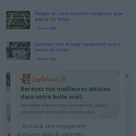
Potager en carré comment s’organiser pour
gagner du temps
10 avril 2026
Comment trier le linge rapidement sans y
passer du temps
10 avril 2026
×
Vinaigre blanc et four est-ce efficace contre la
graisse
Recevez nos meilleures astuces
10 avril 2026
dans votre boîte mail.
Des idées simples pour économiser, mieux
Taches pigmentaires : routine simple +
habitudes qui aident
consommer et prendre soin de vous.
9 avril 2026
✅ Gratuit & sans engagement
🌿 Astuces utiles & naturelles