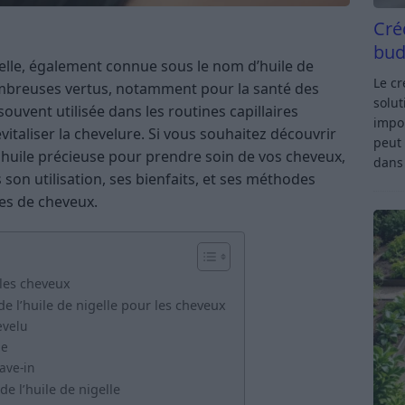
Cré
bud
gelle, également connue sous le nom d’huile de
Le c
ombreuses vertus, notamment pour la santé des
solut
souvent utilisée dans les routines capillaires
impor
evitaliser la chevelure. Si vous souhaitez découvrir
peut 
huile précieuse pour prendre soin de vos cheveux,
dan
 son utilisation, ses bienfaits, et ses méthodes
pes de cheveux.
 les cheveux
de l’huile de nigelle pour les cheveux
evelu
le
eave-in
de l’huile de nigelle