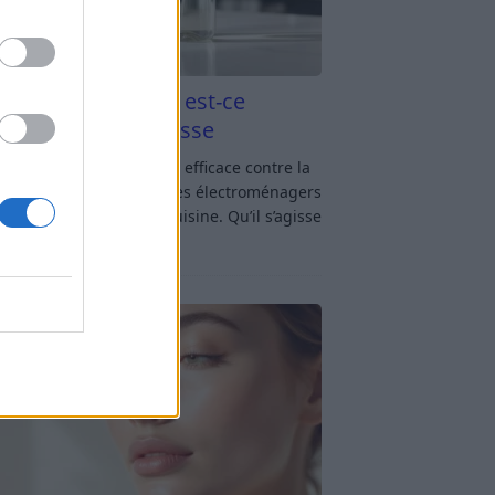
aigre blanc et four est-ce
icace contre la graisse
gre blanc et four : est-ce efficace contre la
se ? Le four fait partie des électroménagers
lus sollicités dans une cuisine. Qu’il s’agisse
réparer un gratin, de
[…]