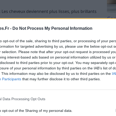
: Les cheveux deviennent plus lisses, plus brillants
Com
san
s.Fr -
Do Not Process My Personal Information
utilisation de l’huile de nigelle
Tri d
beauc
to opt-out of the sale, sharing to third parties, or processing of your per
du l
formation for targeted advertising by us, please use the below opt-out s
e l’huile de nigelle, il existe plusieurs techniques
compl
r selection. Please note that after your opt-out request is processed y
dépend de vos besoins spécifiques, du type de
astu
eing interest-based ads based on personal information utilized by us or
nnelle.
disclosed to third parties prior to your opt-out. You may separately opt-
losure of your personal information by third parties on the IAB’s list of
 chevelu
. This information may also be disclosed by us to third parties on the
IA
Participants
that may further disclose it to other third parties.
ile de nigelle stimule la circulation sanguine au
la croissance et la santé des cheveux. Voici comment
l Data Processing Opt Outs
le de nigelle dans vos mains.
o opt-out of the Sharing of my personal data.