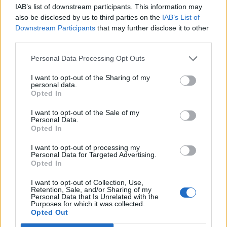
IAB’s list of downstream participants. This information may
ponctuels.
also be disclosed by us to third parties on the
IAB’s List of
Downstream Participants
that may further disclose it to other
De même, l’hydratation joue un rôle clé dans
third parties.
l’assimilation des nutriments et le fonctionnement de
l’organisme. Pour en savoir plus sur les bonnes
Personal Data Processing Opt Outs
pratiques, consultez nos
conseils pour bien
I want to opt-out of the Sharing of my
s’hydrater
au quotidien.
personal data.
Opted In
Erreur n°7 : Se laisser séduire par le
I want to opt-out of the Sale of my
marketing et les promesses miracles
Personal Data.
Opted In
Le secteur des compléments alimentaires est ultra-
I want to opt-out of processing my
concurrentiel. Les promesses de « jeunesse éternelle
Personal Data for Targeted Advertising.
Opted In
», « perte de poids rapide » ou « énergie sans limite »
pullulent. Prudence : peu de produits tiennent
I want to opt-out of Collection, Use,
Retention, Sale, and/or Sharing of my
réellement leurs promesses, et certains peuvent
Personal Data that Is Unrelated with the
Purposes for which it was collected.
même être dangereux ou illégaux.
Opted Out