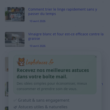
Comment trier le linge rapidement sans y
passer du temps
10 avril 2026
Vinaigre blanc et four est-ce efficace contre la
graisse
10 avril 2026
×
Taches pigmentaires : routine simple +
habitudes qui aident
Recevez nos meilleures astuces
9 avril 2026
dans votre boîte mail.
Des idées simples pour économiser, mieux
Produits ménagers : comment économiser en
courses sans acheter 10 sprays
consommer et prendre soin de vous.
9 avril 2026
✅ Gratuit & sans engagement
🌿 Astuces utiles & naturelles
Budget mensuel : méthode rapide pour