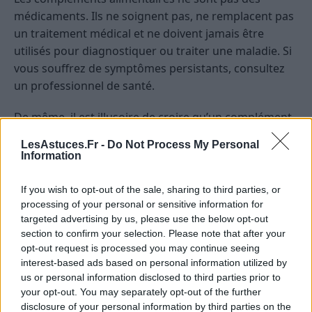
médicaments. Ils ne soignent pas, ne remplacent pas
un traitement médical et ne doivent jamais être
utilisés pour diagnostiquer ou traiter une maladie. Si
vous souffrez de symptômes persistants, consultez
un professionnel de santé.
De même, il est illusoire de croire qu’un complément
pourra compenser une mauvaise alimentation, un
LesAstuces.Fr -
Do Not Process My Personal
manque d’activité physique ou une hygiène de vie
Information
déséquilibrée.
If you wish to opt-out of the sale, sharing to third parties, or
Erreur n°6 : Oublier l’essentiel —
processing of your personal or sensitive information for
l’alimentation et l’hydratation
targeted advertising by us, please use the below opt-out
section to confirm your selection. Please note that after your
opt-out request is processed you may continue seeing
On a tendance à l’oublier : la base de la santé reste
interest-based ads based on personal information utilized by
une alimentation équilibrée, riche en fruits, légumes,
us or personal information disclosed to third parties prior to
céréales complètes, protéines variées et bonnes
your opt-out. You may separately opt-out of the further
graisses. Les compléments ne sont que des « plus »
disclosure of your personal information by third parties on the