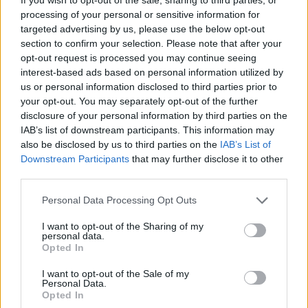
approche. Cela évite que certains produits ne
processing of your personal or sensitive information for
deviennent impropres à la consommation.
targeted advertising by us, please use the below opt-out
section to confirm your selection. Please note that after your
Utiliser les restes intelligemment
opt-out request is processed you may continue seeing
interest-based ads based on personal information utilized by
Les restes peuvent être transformés en nouveaux
us or personal information disclosed to third parties prior to
your opt-out. You may separately opt-out of the further
plats ou conservés pour être consommés plus tard.
disclosure of your personal information by third parties on the
Par exemple, un reste de légumes peut servir à
IAB’s list of downstream participants. This information may
préparer une soupe ou une quiche. De même, les
also be disclosed by us to third parties on the
IAB’s List of
fruits abîmés ou trop mûrs sont parfaits pour faire
Downstream Participants
that may further disclose it to other
des compotes ou des smoothies.
third parties.
Personal Data Processing Opt Outs
Les astuces naturelles pour
prolonger la durée de vie des
I want to opt-out of the Sharing of my
personal data.
aliments
Opted In
Le vinaigre et le citron
I want to opt-out of the Sale of my
Personal Data.
Opted In
Les agents acides comme le vinaigre ou le jus de