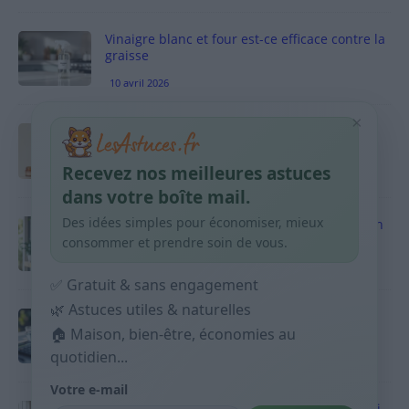
Vinaigre blanc et four est-ce efficace contre la
graisse
10 avril 2026
×
Taches pigmentaires : routine simple +
habitudes qui aident
Recevez nos meilleures astuces
9 avril 2026
dans votre boîte mail.
Des idées simples pour économiser, mieux
Produits ménagers : comment économiser en
courses sans acheter 10 sprays
consommer et prendre soin de vous.
9 avril 2026
✅ Gratuit & sans engagement
🌿 Astuces utiles & naturelles
Budget mensuel : méthode rapide pour
répartir son salaire dès le jour de paie
🏠 Maison, bien-être, économies au
quotidien...
9 avril 2026
Votre e-mail
Sport 10 minutes par jour est-ce utile et quoi