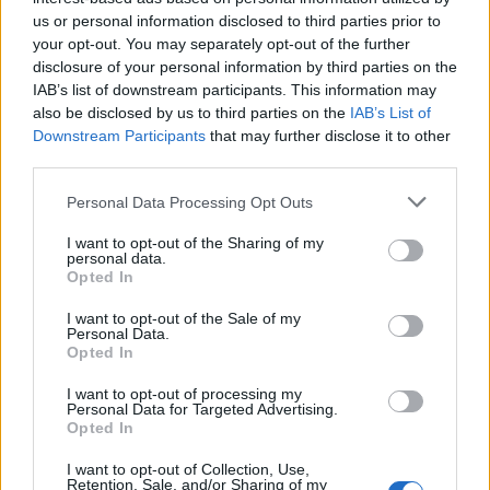
Prévoir des repas “fond de placard”
us or personal information disclosed to third parties prior to
your opt-out. You may separately opt-out of the further
Malgré toute votre organisation, il arrivera parfois
disclosure of your personal information by third parties on the
IAB’s list of downstream participants. This information may
que le frigo se vide plus vite que prévu. Anticipez avec
also be disclosed by us to third parties on the
IAB’s List of
des idées de repas à réaliser avec peu d’ingrédients :
Downstream Participants
that may further disclose it to other
third parties.
Omelette avec restes de légumes ou fromage.
Personal Data Processing Opt Outs
Pâtes à la sauce tomate ou au thon.
Soupe express avec légumes surgelés ou en
I want to opt-out of the Sharing of my
personal data.
conserve.
Opted In
Salade composée avec légumineuses, maïs, thon,
I want to opt-out of the Sale of my
œuf dur.
Personal Data.
Opted In
Quiche ou cake salé avec les restes.
I want to opt-out of processing my
Ces recettes “dépannage” sont parfaites pour les fins
Personal Data for Targeted Advertising.
Opted In
de semaine et évitent de devoir commander à la
dernière minute.
I want to opt-out of Collection, Use,
Retention, Sale, and/or Sharing of my