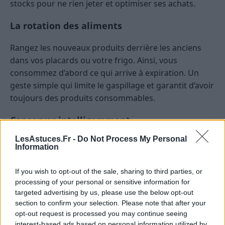
stocks pour ne rien jeter et optimiser ses achats.
La rotation des aliments
Rangez les nouveaux produits derrière les anciens
dans vos placards ou votre frigo. Ainsi, vous
consommez d’abord ce qui arrive à expiration. Un
geste simple qui limite le gaspillage et garantit d’avoir
toujours des produits consommables.
Conserver intelligemment
LesAstuces.Fr -
Do Not Process My Personal
Utilisez des boîtes hermétiques pour les restes
Information
afin de les réutiliser en fin de semaine.
Congelez les portions en trop ou les produits
If you wish to opt-out of the sale, sharing to third parties, or
frais qui risquent de s’abîmer.
processing of your personal or sensitive information for
targeted advertising by us, please use the below opt-out
Notez les dates de péremption visibles sur les
section to confirm your selection. Please note that after your
emballages pour ne rien oublier.
opt-out request is processed you may continue seeing
interest-based ads based on personal information utilized by