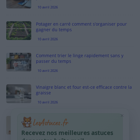
10 avril 2026
Potager en carré comment s’organiser pour
gagner du temps
10 avril 2026
Comment trier le linge rapidement sans y
passer du temps
10 avril 2026
Vinaigre blanc et four est-ce efficace contre la
graisse
10 avril 2026
×
Taches pigmentaires : routine simple +
habitudes qui aident
Recevez nos meilleures astuces
9 avril 2026