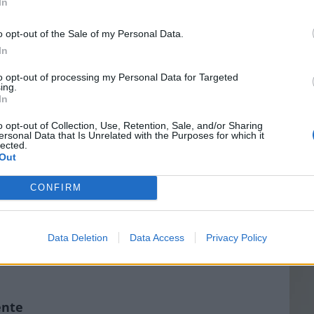
In
ion courte, de 5 à 10 minutes, permettent de
mple, consacrer quelques minutes à respirer
o opt-out of the Sale of my Personal Data.
 en expirant lentement par la bouche, peut aider à
In
Vin
otions.
to opt-out of processing my Personal Data for Targeted
eff
ing.
ité physique régulière
In
Vinai
grais
des heures de sport. Une marche quotidienne de 15 à
o opt-out of Collection, Use, Retention, Sale, and/or Sharing
ersonal Data that Is Unrelated with the Purposes for which it
les p
ments ou de yoga peuvent suffire à améliorer la
lected.
de p
Out
hines et renforcer la vitalité.
CONFIRM
ibrée
mines
, minéraux et fibres contribue à votre bien-
Data Deletion
Data Access
Privacy Policy
gumes, céréales complètes, et limitez la consommation
. Une
alimentation saine
soutient l’énergie et
ente