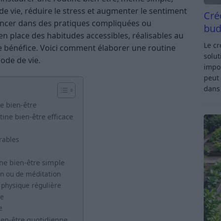
e vie, réduire le stress et augmenter le sentiment
Cré
e lancer dans des pratiques compliquées ou
bud
n place des habitudes accessibles, réalisables au
Le c
le bénéfice. Voici comment élaborer une routine
solut
ode de vie.
impor
peut 
dan
e bien-être
ine bien-être efficace
rables
ne bien-être simple
on ou de méditation
 physique régulière
ée
e
ien-être quotidienne