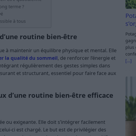
long terme ?
vé
Pot
ssible à tous
s’o
Potag
’une routine bien-être
gagn
plus 
e à maintenir un équilibre physique et mental. Elle
confi
er la qualité du sommeil
, de renforcer l’énergie et
[…]
 intégrant régulièrement des gestes simples dans
surant et structurant, essentiel pour faire face aux
x d’une routine bien-être efficace
e ou exigeante. Elle doit s’intégrer facilement
ui-ci est chargé. Le but est de privilégier des