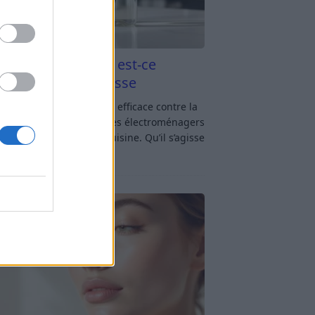
aigre blanc et four est-ce
icace contre la graisse
gre blanc et four : est-ce efficace contre la
se ? Le four fait partie des électroménagers
lus sollicités dans une cuisine. Qu’il s’agisse
réparer un gratin, de
[…]