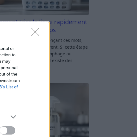
ment trier le linge rapidement
s y passer du temps
u linge : rien qu’en prononçant ces mots,
oup d’entre nous soupirent. Si cette étape
sonal or
avage vous semble chronophage ou
ection to
iquée, rassurez-vous : il existe des
ou may
ces simples
[…]
 personal
out of the
 downstream
B’s List of