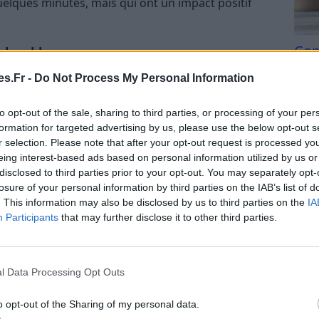
uelques minutes, mais qui ont un impact positif
Com
 durables
san
s.Fr -
Do Not Process My Personal Information
e réside dans la constance. Même de petites actions
Tri d
ne peuvent produire de grands effets à long
beauc
to opt-out of the sale, sharing to third parties, or processing of your per
 chaque jour que de faire beaucoup de choses de
du l
formation for targeted advertising by us, please use the below opt-out s
compl
r selection. Please note that after your opt-out request is processed y
astu
eing interest-based ads based on personal information utilized by us or
ins
disclosed to third parties prior to your opt-out. You may separately opt-
losure of your personal information by third parties on the IAB’s list of
s différentes. La routine doit être personnalisée
. This information may also be disclosed by us to third parties on the
IA
et facile à suivre. N’hésitez pas à expérimenter
Participants
that may further disclose it to other third parties.
ux pour vous.
er une routine bien-être simple
l Data Processing Opt Outs
ation ou de méditation
o opt-out of the Sharing of my personal data.