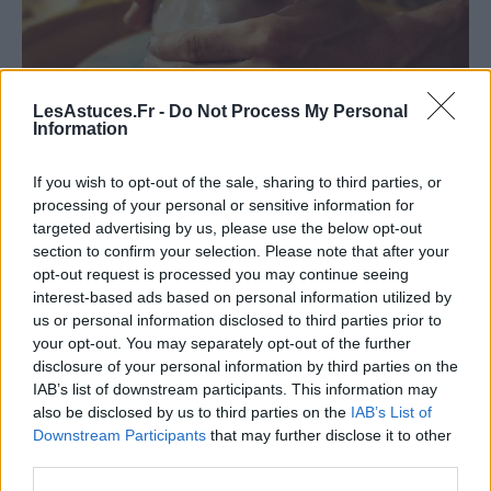
LesAstuces.Fr -
Do Not Process My Personal
Information
Pour vos débuts, il est conseillé de commencer avec
If you wish to opt-out of the sale, sharing to third parties, or
processing of your personal or sensitive information for
des projets basiques :
targeted advertising by us, please use the below opt-out
section to confirm your selection. Please note that after your
Les plaques
: Aplatir l’argile avec un rouleau et la
opt-out request is processed you may continue seeing
découper pour créer des formes simples.
interest-based ads based on personal information utilized by
Les colombins
: Rouler l’argile pour créer de
us or personal information disclosed to third parties prior to
your opt-out. You may separately opt-out of the further
longs “boudins” qui peuvent être assemblés pour
disclosure of your personal information by third parties on the
former des objets.
IAB’s list of downstream participants. This information may
Les boules
: Façonner l’argile en forme sphérique,
also be disclosed by us to third parties on the
IAB’s List of
idéales pour des petites sculptures ou des perles.
Downstream Participants
that may further disclose it to other
third parties.
S’initier au tour de potier (si vous en