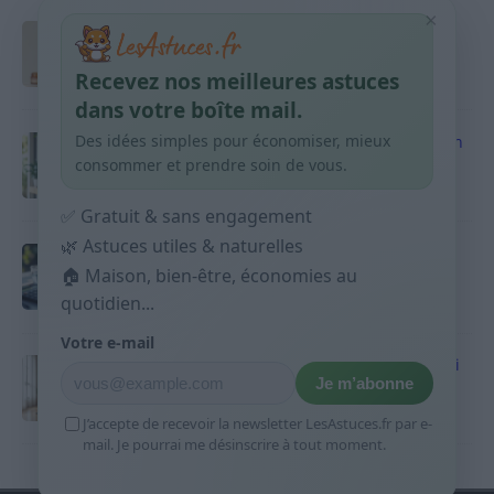
×
Taches pigmentaires : routine simple +
habitudes qui aident
Recevez nos meilleures astuces
9 avril 2026
dans votre boîte mail.
Des idées simples pour économiser, mieux
Produits ménagers : comment économiser en
courses sans acheter 10 sprays
consommer et prendre soin de vous.
9 avril 2026
✅ Gratuit & sans engagement
🌿 Astuces utiles & naturelles
Budget mensuel : méthode rapide pour
répartir son salaire dès le jour de paie
🏠 Maison, bien-être, économies au
quotidien...
9 avril 2026
Votre e-mail
Sport 10 minutes par jour est-ce utile et quoi
Je m’abonne
faire
9 avril 2026
J’accepte de recevoir la newsletter LesAstuces.fr par e-
mail. Je pourrai me désinscrire à tout moment.