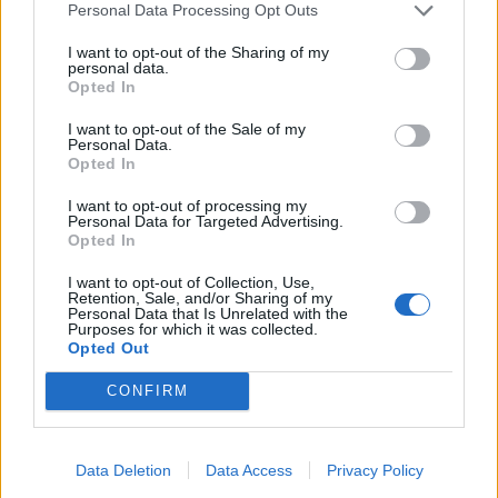
Personal Data Processing Opt Outs
possédez un)
I want to opt-out of the Sharing of my
Le tour est un outil fascinant mais qui demande un
personal data.
Opted In
certain apprentissage. Essayez de centrer l’argile sur
le tour, une étape cruciale, puis entraînez-vous à
I want to opt-out of the Sale of my
Personal Data.
monter des formes simples comme des bols ou des
Opted In
petits vases.
I want to opt-out of processing my
Personal Data for Targeted Advertising.
Apprendre les techniques de base du
Opted In
séchage
I want to opt-out of Collection, Use,
Retention, Sale, and/or Sharing of my
L’argile doit sécher progressivement pour éviter
Personal Data that Is Unrelated with the
qu’elle ne se fissure. Placez vos créations à l’abri des
Purposes for which it was collected.
Opted Out
courants d’air et laissez-les sécher lentement.
CONFIRM
S’initier à la première cuisson
Lorsque vos pièces sont complètement sèches, il est
Data Deletion
Data Access
Privacy Policy
temps de les cuire. Si vous n’avez pas de four,