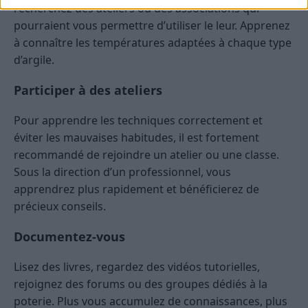
recherchez des ateliers ou des associations qui
pourraient vous permettre d’utiliser le leur. Apprenez
à connaître les températures adaptées à chaque type
d’argile.
Participer à des ateliers
Pour apprendre les techniques correctement et
éviter les mauvaises habitudes, il est fortement
recommandé de rejoindre un atelier ou une classe.
Sous la direction d’un professionnel, vous
apprendrez plus rapidement et bénéficierez de
précieux conseils.
Documentez-vous
Lisez des livres, regardez des vidéos tutorielles,
rejoignez des forums ou des groupes dédiés à la
poterie. Plus vous accumulez de connaissances, plus