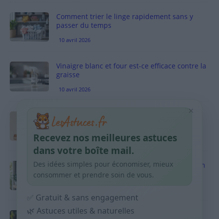
Comment trier le linge rapidement sans y
passer du temps
10 avril 2026
Vinaigre blanc et four est-ce efficace contre la
graisse
10 avril 2026
×
Taches pigmentaires : routine simple +
habitudes qui aident
Recevez nos meilleures astuces
9 avril 2026
dans votre boîte mail.
Des idées simples pour économiser, mieux
Produits ménagers : comment économiser en
courses sans acheter 10 sprays
consommer et prendre soin de vous.
9 avril 2026
✅ Gratuit & sans engagement
🌿 Astuces utiles & naturelles
Budget mensuel : méthode rapide pour