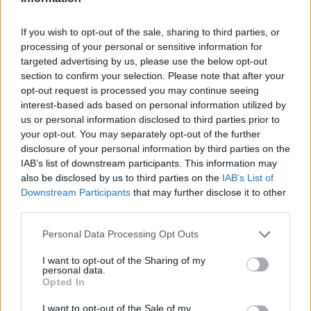
comme la carpe koi pour l’abondance ou la fleur de
lotus pour la pureté.
If you wish to opt-out of the sale, sharing to third parties, or
processing of your personal or sensitive information for
Conclusion
targeted advertising by us, please use the below opt-out
section to confirm your selection. Please note that after your
La décoration Feng Shui est plus qu’une simple
opt-out request is processed you may continue seeing
interest-based ads based on personal information utilized by
tendance. Elle représente une philosophie visant à
us or personal information disclosed to third parties prior to
harmoniser l’énergie dans notre espace de vie. En
your opt-out. You may separately opt-out of the further
suivant ces cinq conseils, vous serez sur la voie d’un
disclosure of your personal information by third parties on the
intérieur équilibré et serein, propice au bonheur et à
IAB’s list of downstream participants. This information may
la prospérité.
also be disclosed by us to third parties on the
IAB’s List of
Downstream Participants
that may further disclose it to other
third parties.
DÉCORATION
Personal Data Processing Opt Outs
I want to opt-out of the Sharing of my
personal data.
Opted In
I want to opt-out of the Sale of my