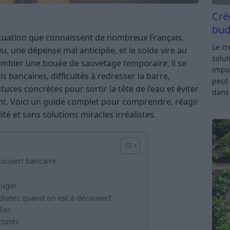
Cré
bud
ituation que connaissent de nombreux Français,
Le c
 une dépense mal anticipée, et le solde vire au
solut
sembler une bouée de sauvetage temporaire, il se
impor
is bancaires, difficultés à redresser la barre,
peut 
uces concrètes pour sortir la tête de l’eau et éviter
dan
nt. Voici un guide complet pour comprendre, réagir
ité et sans solutions miracles irréalistes.
ouvert bancaire
juger
diates quand on est à découvert
lles
rtants