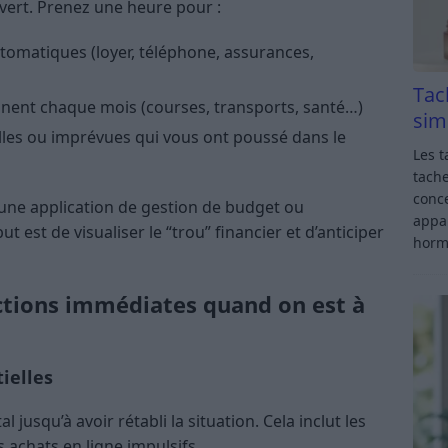
vert. Prenez une heure pour :
tomatiques (loyer, téléphone, assurances,
Tac
nnent chaque mois (courses, transports, santé…)
sim
lles ou imprévues qui vous ont poussé dans le
Les t
tache
conce
 une application de gestion de budget ou
appar
ut est de visualiser le “trou” financier et d’anticiper
horm
actions immédiates quand on est à
ielles
 jusqu’à avoir rétabli la situation. Cela inclut les
es achats en ligne impulsifs.