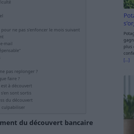
iculté
Pot
el
s’o
 pour ne pas s’enfoncer le mois suivant
Potag
nt
gagn
 e-mail
plus 
“dépensable”
confi
s
[…]
ne pas replonger ?
ue faire ?
 est à découvert
s’en sont sortis
ress du découvert
 culpabiliser
ment du découvert bancaire