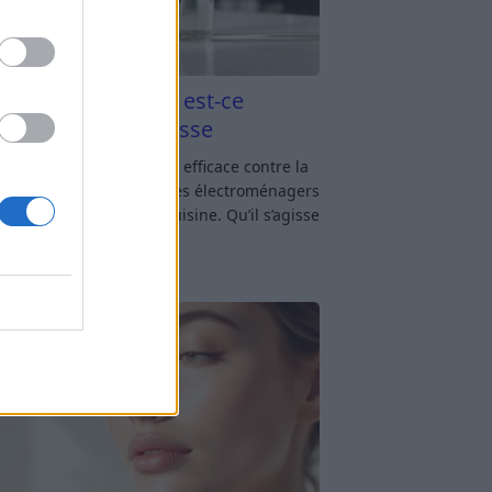
aigre blanc et four est-ce
icace contre la graisse
gre blanc et four : est-ce efficace contre la
se ? Le four fait partie des électroménagers
lus sollicités dans une cuisine. Qu’il s’agisse
réparer un gratin, de
[…]