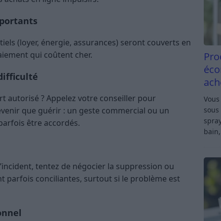
mportants
els (loyer, énergie, assurances) seront couverts en
paiement qui coûtent cher.
Pro
éco
ifficulté
ach
 autorisé ? Appelez votre conseiller pour
Vous 
sous 
révenir que guérir : un geste commercial ou un
spray
rfois être accordés.
bain,
’incident, tentez de négocier la suppression ou
t parfois conciliantes, surtout si le problème est
onnel