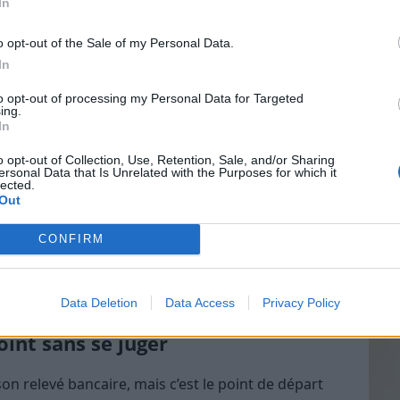
In
gne que vous dépensez “mal”, mais il signale
o opt-out of the Sale of my Personal Data.
ntrées et vos sorties d’argent. Plusieurs causes
In
Vin
to opt-out of processing my Personal Data for Targeted
eff
ing.
 par rapport à vos revenus (loyer, abonnements,
In
Vinai
grais
o opt-out of Collection, Use, Retention, Sale, and/or Sharing
nne de voiture, problème de santé)
ersonal Data that Is Unrelated with the Purposes for which it
les p
lected.
 surtout avec les paiements automatiques ou
de p
Out
e consommation poussées par la facilité du “tout
CONFIRM
s “trous noirs” pour agir efficacement.
Data Deletion
Data Access
Privacy Policy
oint sans se juger
son relevé bancaire, mais c’est le point de départ