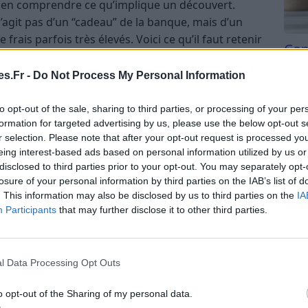
 bien comprendre ce qu’implique un découvert.
s’agit pas d’un “cadeau” de la banque, mais d’un
frais parfois très élevés. Voici ce qu’il faut retenir
Com
san
s.Fr -
Do Not Process My Personal Information
aximum négatif que la banque vous autorise à
Tri d
é dans votre convention de compte.
beauc
to opt-out of the sale, sharing to third parties, or processing of your per
du l
formation for targeted advertising by us, please use the below opt-out s
us dépassez ce montant, les frais explosent et la
compl
r selection. Please note that after your opt-out request is processed y
aiements.
astu
eing interest-based ads based on personal information utilized by us or
teurs, calculés sur la somme utilisée et le nombre
disclosed to third parties prior to your opt-out. You may separately opt-
losure of your personal information by third parties on the IAB’s list of
. This information may also be disclosed by us to third parties on the
IA
rmation, commission d’intervention, rejet de
Participants
that may further disclose it to other third parties.
vite.
permet de savoir où vous en êtes et d’éviter les
l Data Processing Opt Outs
o opt-out of the Sharing of my personal data.
alle-t-il ?