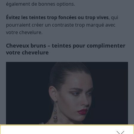
également de bonnes options.
Évitez les teintes trop foncées ou trop vives
, qui
pourraient créer un contraste trop marqué avec
votre chevelure.
Cheveux bruns – teintes pour complimenter
votre chevelure