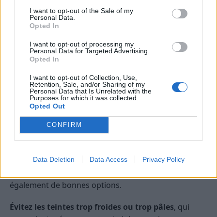
I want to opt-out of the Sale of my
Personal Data.
Opted In
I want to opt-out of processing my
Personal Data for Targeted Advertising.
Opted In
I want to opt-out of Collection, Use,
Retention, Sale, and/or Sharing of my
Personal Data that Is Unrelated with the
Purposes for which it was collected.
Opted Out
Pour les
rousses
, les teintes de
rouge à lèvres
CONFIRM
orangées, cuivrées et terre cuite
sont
particulièrement flatteuses et complimenteront la
chaleur naturelle de votre chevelure.
Data Deletion
Data Access
Privacy Policy
Les roses profonds et les rouges brique sont
également de bonnes options.
Évitez les teintes trop froides ou trop pâles
, qui