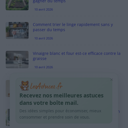
gagner du temps
10 avril 2026
Comment trier le linge rapidement sans y
passer du temps
10 avril 2026
Vinaigre blanc et four est-ce efficace contre la
graisse
10 avril 2026
×
Taches pigmentaires : routine simple +
habitudes qui aident
Recevez nos meilleures astuces
9 avril 2026
dans votre boîte mail.
Des idées simples pour économiser, mieux
Produits ménagers : comment économiser en
courses sans acheter 10 sprays
consommer et prendre soin de vous.
9 avril 2026