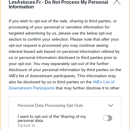
LesAstuces.Fr -
Do Not Process My Personal
Information
Les brunes peuvent se permettre une grande variété
de couleurs.
If you wish to opt-out of the sale, sharing to third parties, or
processing of your personal or sensitive information for
Les teintes de rouge à lèvres qui conviennent aux
targeted advertising by us, please use the below opt-out
cheveux bruns incluent les rouges profonds, les
section to confirm your selection. Please note that after your
prunes, les roses foncé
s et les bruns chauds.
opt-out request is processed you may continue seeing
interest-based ads based on personal information utilized by
Les nuances de baies et de bordeaux sont également
us or personal information disclosed to third parties prior to
flatteuses pour les cheveux bruns.
your opt-out. You may separately opt-out of the further
disclosure of your personal information by third parties on the
IAB’s list of downstream participants. This information may
N’hésitez pas à expérimenter avec des couleurs plus
also be disclosed by us to third parties on the
IAB’s List of
audacieuses pour trouver celle qui vous convient le
Downstream Participants
that may further disclose it to other
mieux.
third parties.
Cheveux roux – couleurs pour faire ressortir
Personal Data Processing Opt Outs
le feu en vous
I want to opt-out of the Sharing of my
personal data.
Opted In