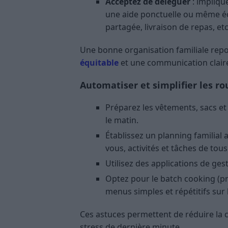
Acceptez de déléguer
: implique
une aide ponctuelle ou même éc
partagée, livraison de repas, etc.
Une bonne organisation familiale rep
équitable
et une communication claire
Automatiser et simplifier les ro
Préparez les vêtements, sacs et
le matin.
Établissez un planning familial a
vous, activités et tâches de tous
Utilisez des applications de ges
Optez pour le batch cooking (pr
menus simples et répétitifs sur
Ces astuces permettent de réduire la 
stress de dernière minute.