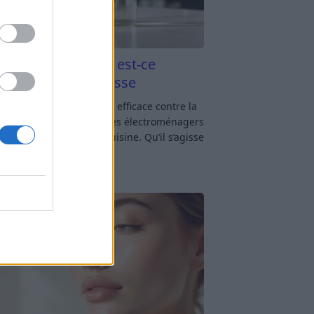
aigre blanc et four est-ce
icace contre la graisse
gre blanc et four : est-ce efficace contre la
se ? Le four fait partie des électroménagers
lus sollicités dans une cuisine. Qu’il s’agisse
réparer un gratin, de
[…]