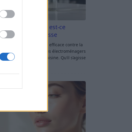
aigre blanc et four est-ce
icace contre la graisse
gre blanc et four : est-ce efficace contre la
se ? Le four fait partie des électroménagers
lus sollicités dans une cuisine. Qu’il s’agisse
réparer un gratin, de
[…]