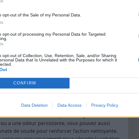
In
o opt-out of the Sale of my Personal Data.
g manche (spéciale pour les bouteilles ou
In
Vin
to opt-out of processing my Personal Data for Targeted
eff
fibre
ing.
In
Vinai
l, pour un nettoyage renforcé)
grais
o opt-out of Collection, Use, Retention, Sale, and/or Sharing
caoutchouc pour secouer la gourde
ersonal Data that Is Unrelated with the Purposes for which it
les p
lected.
de p
lm gras de votre gourde au vinaigre
Out
CONFIRM
ge
Data Deletion
Data Access
Privacy Policy
e moitié d’eau chaude et ajoutez-y une quantité
ement entre 100 et 200 ml pour une gourde
e ou a une odeur persistante, vous pouvez aussi
onate de soude pour renforcer l’action nettoyante.
 secouez vigoureusement pour répartir la solution