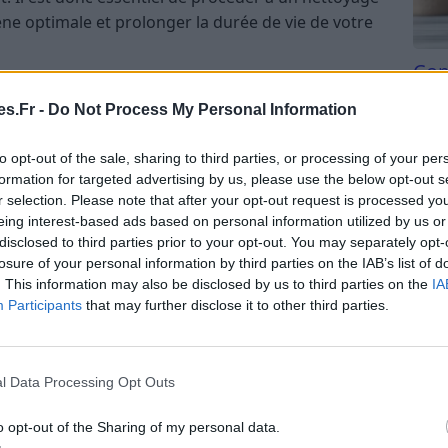
e optimale et prolonger la durée de vie de votre
Com
 blanc pour le nettoyage des
san
s.Fr -
Do Not Process My Personal Information
Tri d
beauc
to opt-out of the sale, sharing to third parties, or processing of your per
 désinfectant naturel, efficace contre les
du l
formation for targeted advertising by us, please use the below opt-out s
s calcaires. Son acidité permet de dissoudre
compl
r selection. Please note that after your opt-out request is processed y
és incrustées. De plus, il ne laisse pas d’odeur
astu
eing interest-based ads based on personal information utilized by us or
 produits chimiques, et est totalement écologique
disclosed to third parties prior to your opt-out. You may separately opt-
losure of your personal information by third parties on the IAB’s list of
. This information may also be disclosed by us to third parties on the
IA
Participants
that may further disclose it to other third parties.
er votre gourde est donc une solution simple, sûre
aptée à tous types de matériaux, qu’il s’agisse de
able.
l Data Processing Opt Outs
un nettoyage efficace
o opt-out of the Sharing of my personal data.