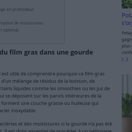
yage en profondeur
Pot
s’o
rmation de moisissures
en optimal
Potag
gagn
plus 
du film gras dans une gourde
confi
[…]
il est utile de comprendre pourquoi ce film gras
it d’un mélange de résidus de la boisson, de
rtains liquides comme les smoothies ou les jus de
qui se déposent sur les parois intérieures de la
s forment une couche grasse ou huileuse qui
acier inoxydable.
ctéries et des moisissures si la gourde n’a pas été
. Il est donc essentiel de procéder à un nettoyage