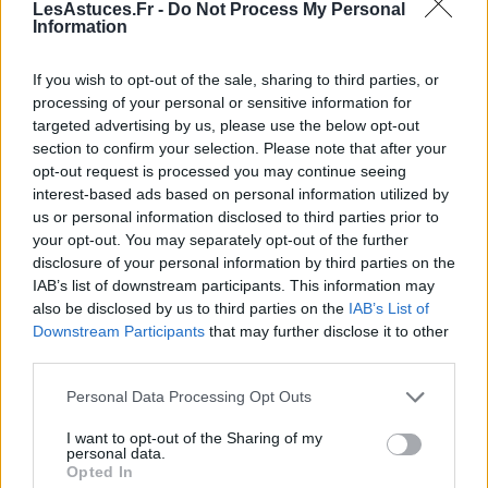
Laissez mousser et agir 10 minutes avant de bien
LesAstuces.Fr -
Do Not Process My Personal
Information
rincer.
If you wish to opt-out of the sale, sharing to third parties, or
Cette réaction mousseuse aide à décoller les résidus
processing of your personal or sensitive information for
incrustés tout en neutralisant les odeurs les plus
targeted advertising by us, please use the below opt-out
coriaces. C’est aussi une méthode très efficace pour
section to confirm your selection. Please note that after your
entretenir régulièrement vos éponges, en
opt-out request is processed you may continue seeing
complément d’un lavage classique.
interest-based ads based on personal information utilized by
us or personal information disclosed to third parties prior to
Fréquence et conseils pour
your opt-out. You may separately opt-out of the further
disclosure of your personal information by third parties on the
entretenir son éponge
IAB’s list of downstream participants. This information may
also be disclosed by us to third parties on the
IAB’s List of
Même avec les meilleures astuces, une éponge n’est
Downstream Participants
that may further disclose it to other
pas éternelle. Il est recommandé de la remplacer
third parties.
toutes les 2 à 4 semaines selon l’usage. Pour limiter la
Personal Data Processing Opt Outs
prolifération des bactéries et donc les odeurs :
I want to opt-out of the Sharing of my
Rincez soigneusement l’éponge après chaque
personal data.
Opted In
usage.