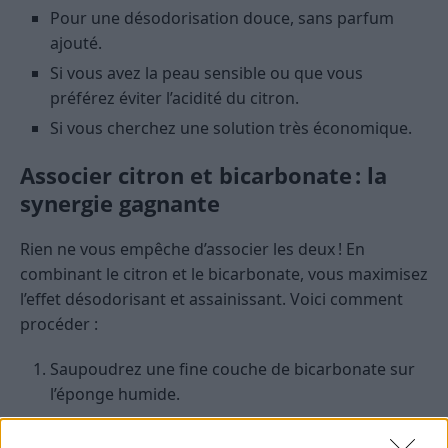
Pour une désodorisation douce, sans parfum
ajouté.
Si vous avez la peau sensible ou que vous
préférez éviter l’acidité du citron.
Si vous cherchez une solution très économique.
Associer citron et bicarbonate : la
synergie gagnante
Rien ne vous empêche d’associer les deux ! En
combinant le citron et le bicarbonate, vous maximisez
l’effet désodorisant et assainissant. Voici comment
procéder :
Saupoudrez une fine couche de bicarbonate sur
l’éponge humide.
Ajoutez quelques gouttes de jus de citron.