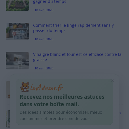
gagner du temps
10 avril 2026
Comment trier le linge rapidement sans y
passer du temps
10 avril 2026
Vinaigre blanc et four est-ce efficace contre la
graisse
10 avril 2026
×
Taches pigmentaires : routine simple +
habitudes qui aident
Recevez nos meilleures astuces
9 avril 2026
dans votre boîte mail.
Des idées simples pour économiser, mieux
Produits ménagers : comment économiser en
courses sans acheter 10 sprays
consommer et prendre soin de vous.
9 avril 2026