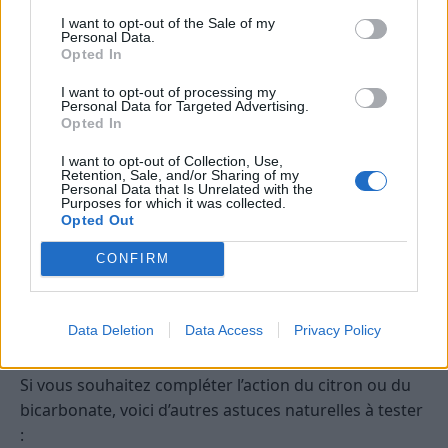
Laissez-la sécher à l’air libre, idéalement sans
I want to opt-out of the Sale of my
Personal Data.
contact direct avec l’évier.
Opted In
Désinfectez-la une à deux fois par semaine avec
I want to opt-out of processing my
l’une des méthodes naturelles évoquées.
Personal Data for Targeted Advertising.
Opted In
Évitez de nettoyer la vaisselle très grasse ou les
surfaces très sales avec la même éponge que
I want to opt-out of Collection, Use,
Retention, Sale, and/or Sharing of my
celle pour les verres.
Personal Data that Is Unrelated with the
Purposes for which it was collected.
Ne laissez jamais tremper en permanence
Opted Out
l’éponge dans l’eau, favorisant ainsi la
CONFIRM
macération.
Autres astuces pour lutter contre les
Data Deletion
Data Access
Privacy Policy
éponges qui sentent mauvais
Si vous souhaitez compléter l’action du citron ou du
bicarbonate, voici d’autres astuces naturelles à tester
: