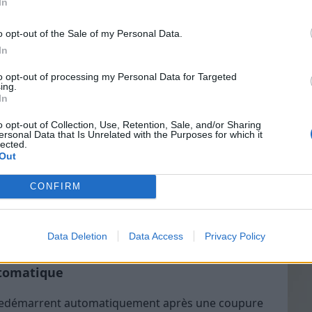
In
ls d’éteindre sa box la nuit
o opt-out of the Sale of my Personal Data.
emps réel
In
Vin
pareils connectés, tels que les smartphones,
to opt-out of processing my Personal Data for Targeted
eff
ing.
ocaux, perdent leur connexion internet. Cela peut
In
Vinai
ervices nécessitant une connexion continue, comme
grais
o opt-out of Collection, Use, Retention, Sale, and/or Sharing
certains systèmes de paiement en ligne.
ersonal Data that Is Unrelated with the Purposes for which it
les p
lected.
de p
Out
et les mises à jour automatiques
CONFIRM
 se mettent à jour ou se synchronisent
tés à internet. En coupant la box durant la nuit,
ut entraîner des vulnérabilités ou des
Data Deletion
Data Access
Privacy Policy
utomatique
 redémarrent automatiquement après une coupure