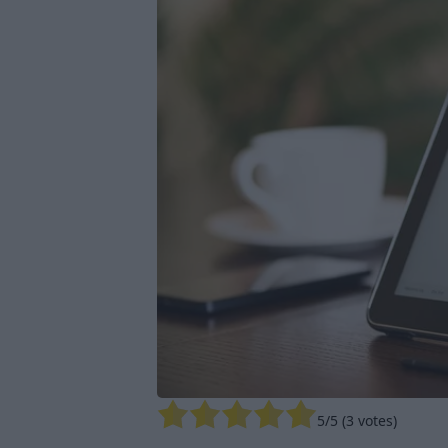
5
/5 (
3
votes)