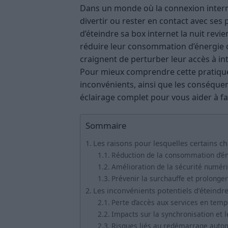
Dans un monde où la connexion interne
divertir ou rester en contact avec ses p
d’éteindre sa box internet la nuit revi
réduire leur consommation d’énergie o
craignent de perturber leur accès à i
Pour mieux comprendre cette pratique, 
inconvénients, ainsi que les conséquen
éclairage complet pour vous aider à fai
Sommaire
Les raisons pour lesquelles certains cho
Réduction de la consommation d’é
Amélioration de la sécurité numér
Prévenir la surchauffe et prolonger
Les inconvénients potentiels d’éteindre
Perte d’accès aux services en temp
Impacts sur la synchronisation et 
Risques liés au redémarrage auto