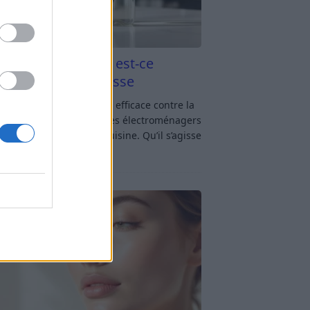
aigre blanc et four est-ce
icace contre la graisse
gre blanc et four : est-ce efficace contre la
se ? Le four fait partie des électroménagers
lus sollicités dans une cuisine. Qu’il s’agisse
réparer un gratin, de
[…]