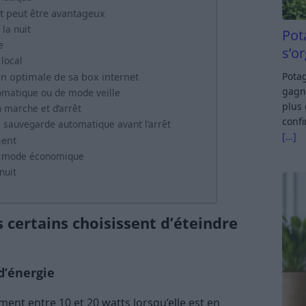
it peut être avantageux
 la nuit
Pot
e
s’o
local
Potag
 optimale de sa box internet
gagn
tomatique ou de mode veille
plus 
 marche et d’arrêt
confi
e sauvegarde automatique avant l’arrêt
[…]
ment
en mode économique
nuit
s certains choisissent d’éteindre
d’énergie
t entre 10 et 20 watts lorsqu’elle est en