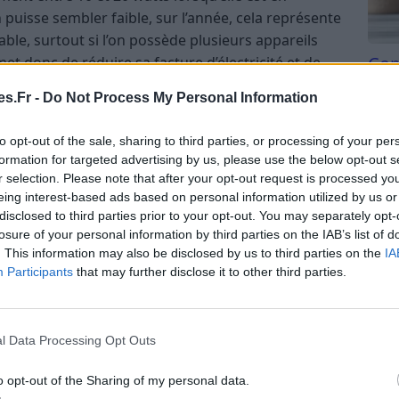
uisse sembler faible, sur l’année, cela représente
le, surtout si l’on possède plusieurs appareils
Com
et donc de réduire sa facture d’électricité et de
san
s.Fr -
Do Not Process My Personal Information
Tri d
mérique
beauc
to opt-out of the sale, sharing to third parties, or processing of your per
du l
formation for targeted advertising by us, please use the below opt-out s
est pas nécessaire, certains estiment qu’ils limitent
compl
r selection. Please note that after your opt-out request is processed y
usions non désirées. Même si la plupart des box
astu
eing interest-based ads based on personal information utilized by us or
s, éteindre la box la nuit peut renforcer la
disclosed to third parties prior to your opt-out. You may separately opt-
 d’accès non autorisé durant ces périodes.
losure of your personal information by third parties on the IAB’s list of
. This information may also be disclosed by us to third parties on the
IA
ger la durée de vie du matériel
Participants
that may further disclose it to other third parties.
rée de vie limitée, souvent influencée par leur
tionnement. En éteignant la box la nuit, on limite la
l Data Processing Opt Outs
er à préserver ses composants et à éviter une
o opt-out of the Sharing of my personal data.