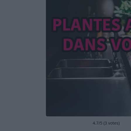
4.7
/5 (
3
votes)