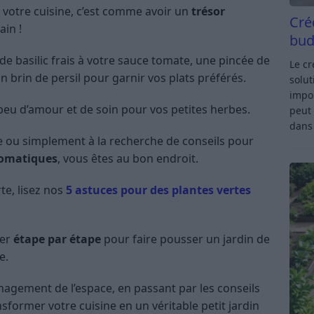
 votre cuisine, c’est comme avoir un
trésor
Cré
in !
bud
e basilic frais à votre sauce tomate, une pincée de
Le c
 brin de persil pour garnir vos plats préférés.
solut
impor
 peu d’amour et de soin pour vos petites herbes.
peut 
dan
e ou simplement à la recherche de conseils pour
aromatiques
, vous êtes au bon endroit.
te, lisez nos
5 astuces pour des plantes vertes
der
étape par étape
pour faire pousser un jardin de
e.
nagement de l’espace, en passant par les conseils
sformer votre cuisine en un véritable petit jardin