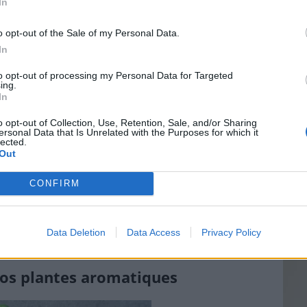
In
s les plus populaires
, faciles à faire pousser et
o opt-out of the Sale of my Personal Data.
In
Vin
es salades et les légumes.
to opt-out of processing my Personal Data for Targeted
eff
ing.
 les légumes et les sauces.
In
Vinai
 plats et
assaisonner vos salades
.
grais
o opt-out of Collection, Use, Retention, Sale, and/or Sharing
ersonal Data that Is Unrelated with the Purposes for which it
les p
exotique
à vos plats et salades.
lected.
de p
Out
 légèrement piquante
aux salades, sauces et
CONFIRM
ssons
, les desserts et les plats orientaux.
lantes à cultiver, il est temps de créer l’espace
Data Deletion
Data Access
Privacy Policy
 vos plantes aromatiques