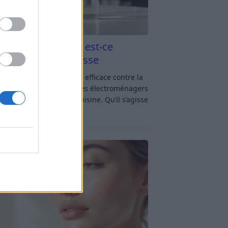
aigre blanc et four est-ce
icace contre la graisse
gre blanc et four : est-ce efficace contre la
se ? Le four fait partie des électroménagers
lus sollicités dans une cuisine. Qu’il s’agisse
réparer un gratin, de
[…]