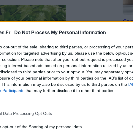
Com
san
s.Fr -
Do Not Process My Personal Information
Tri d
beauc
to opt-out of the sale, sharing to third parties, or processing of your per
du l
formation for targeted advertising by us, please use the below opt-out s
compl
r selection. Please note that after your opt-out request is processed y
astu
eing interest-based ads based on personal information utilized by us or
disclosed to third parties prior to your opt-out. You may separately opt-
losure of your personal information by third parties on the IAB’s list of
. This information may also be disclosed by us to third parties on the
IA
Participants
that may further disclose it to other third parties.
a question : “Quelles plantes aromatiques vais-je
l Data Processing Opt Outs
r à choisir les petites stars de votre jardin
o opt-out of the Sharing of my personal data.