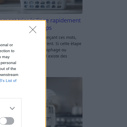
ment trier le linge rapidement
s y passer du temps
u linge : rien qu’en prononçant ces mots,
oup d’entre nous soupirent. Si cette étape
sonal or
avage vous semble chronophage ou
ection to
iquée, rassurez-vous : il existe des
ou may
ces simples
[…]
 personal
out of the
 downstream
B’s List of