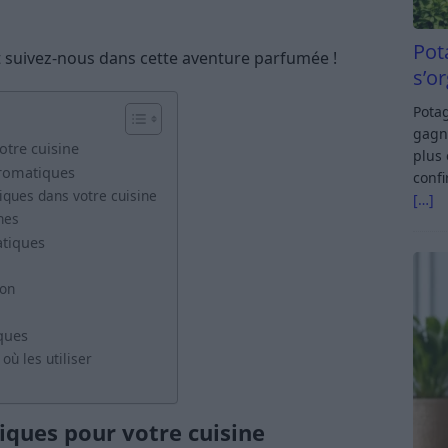
Pot
et suivez-nous dans cette aventure parfumée !
s’o
Potag
gagn
otre cuisine
plus 
aromatiques
confi
ques dans votre cuisine
[…]
nes
atiques
ion
iques
où les utiliser
iques pour votre cuisine