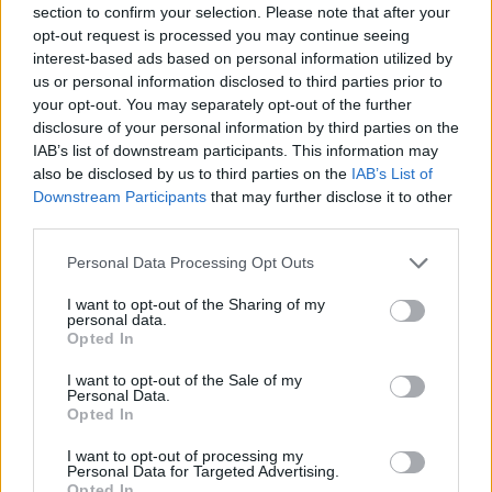
section to confirm your selection. Please note that after your
Le marché propose une large gamme de modèles,
opt-out request is processed you may continue seeing
avec des prix allant de 200 à plus de 2000 euros. Pour
interest-based ads based on personal information utilized by
un usage quotidien en ville, il est conseillé d’investir
us or personal information disclosed to third parties prior to
entre 300 et 700 euros pour une trottinette fiable et
your opt-out. You may separately opt-out of the further
disclosure of your personal information by third parties on the
durable. Les modèles à moins de 300 euros peuvent
IAB’s list of downstream participants. This information may
convenir pour une utilisation occasionnelle ou pour
also be disclosed by us to third parties on the
IAB’s List of
tester le mode de déplacement, mais leur durée de
Downstream Participants
that may further disclose it to other
vie et leur performance seront souvent moindres.
third parties.
Les avantages et inconvénients à
Personal Data Processing Opt Outs
considérer avant d’investir
I want to opt-out of the Sharing of my
personal data.
Opted In
Les bénéfices
I want to opt-out of the Sale of my
Solution économique à long terme
Personal Data.
Opted In
Gain de temps lors des déplacements en centre-
ville
I want to opt-out of processing my
Personal Data for Targeted Advertising.
Réduction de l’impact environnemental
Opted In