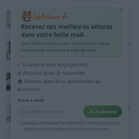
×
Taches pigmentaires : routine simple +
habitudes qui aident
Recevez nos meilleures astuces
9 avril 2026
dans votre boîte mail.
Des idées simples pour économiser, mieux
Produits ménagers : comment économiser en
courses sans acheter 10 sprays
consommer et prendre soin de vous.
9 avril 2026
✅ Gratuit & sans engagement
🌿 Astuces utiles & naturelles
Budget mensuel : méthode rapide pour
répartir son salaire dès le jour de paie
🏠 Maison, bien-être, économies au
quotidien...
9 avril 2026
Votre e-mail
Sport 10 minutes par jour est-ce utile et quoi
Je m’abonne
faire
9 avril 2026
J’accepte de recevoir la newsletter LesAstuces.fr par e-
mail. Je pourrai me désinscrire à tout moment.