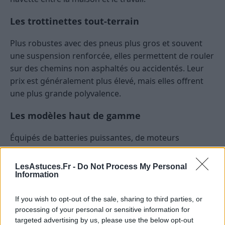
Les trottinettes tout-terrain
Plus robustes avec des pneus plus gros et souvent
une suspension renforcée, elles permettent de rouler
sur des chemins non asphaltés ou accidentés. Leur
prix est généralement plus élevé, mais elles offrent
une plus grande polyvalence.
Les modèles haut de gamme
Équipés de batteries puissantes, de moteurs
performants, et souvent dotés de fonctionnalités
connectées (applications smartphone, GPS, éclairage
LesAstuces.Fr -
Do Not Process My Personal
intelligent), ils ciblent les utilisateurs exigeants ou
Information
professionnels.
If you wish to opt-out of the sale, sharing to third parties, or
Les prix et le budget à prévoir
processing of your personal or sensitive information for
targeted advertising by us, please use the below opt-out