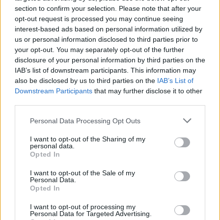
section to confirm your selection. Please note that after your
Récupération lente :
Ne pas manger après
opt-out request is processed you may continue seeing
l’exercice peut retarder la réparation musculaire
interest-based ads based on personal information utilized by
et augmenter le risque de blessures.
us or personal information disclosed to third parties prior to
your opt-out. You may separately opt-out of the further
Prise de poids ou déficit nutritionnel :
Une
disclosure of your personal information by third parties on the
alimentation inadéquate peut conduire à des
IAB’s list of downstream participants. This information may
déséquilibres nutritionnels ou à une prise de
also be disclosed by us to third parties on the
IAB’s List of
poids non souhaitée.
Downstream Participants
that may further disclose it to other
third parties.
Comment adapter son alimentation
Personal Data Processing Opt Outs
selon ses objectifs et son activité
I want to opt-out of the Sharing of my
personal data.
Chaque sportif a des besoins spécifiques en fonction
Opted In
de ses objectifs : perte de poids, prise de masse,
amélioration de la performance ou simple maintien.
I want to opt-out of the Sale of my
Personal Data.
La planification de l’alimentation doit donc être
Opted In
adaptée à ces objectifs.
I want to opt-out of processing my
Personal Data for Targeted Advertising.
Pour la perte de poids