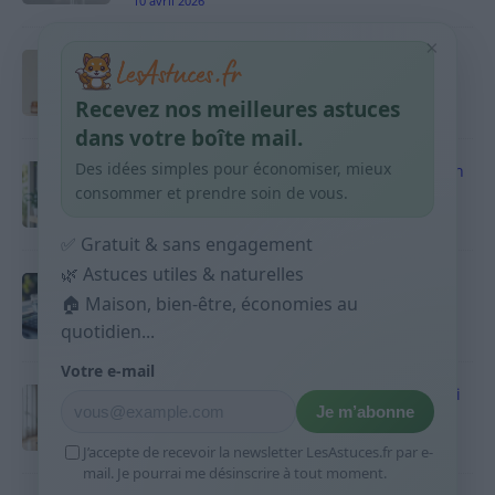
10 avril 2026
×
Taches pigmentaires : routine simple +
habitudes qui aident
Recevez nos meilleures astuces
9 avril 2026
dans votre boîte mail.
Des idées simples pour économiser, mieux
Produits ménagers : comment économiser en
courses sans acheter 10 sprays
consommer et prendre soin de vous.
9 avril 2026
✅ Gratuit & sans engagement
🌿 Astuces utiles & naturelles
Budget mensuel : méthode rapide pour
🏠 Maison, bien-être, économies au
répartir son salaire dès le jour de paie
quotidien...
9 avril 2026
Votre e-mail
Sport 10 minutes par jour est-ce utile et quoi
Je m’abonne
faire
9 avril 2026
J’accepte de recevoir la newsletter LesAstuces.fr par e-
mail. Je pourrai me désinscrire à tout moment.