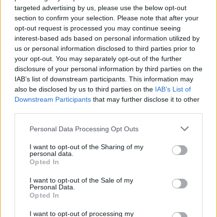
d’appliquer sur l’ensemble du visage.
targeted advertising by us, please use the below opt-out
section to confirm your selection. Please note that after your
opt-out request is processed you may continue seeing
Les peaux sensibles ou à problèmes doivent rester
interest-based ads based on personal information utilized by
vigilantes avec les exfoliants maison, souvent moins
us or personal information disclosed to third parties prior to
dosés et moins contrôlés que les produits du
your opt-out. You may separately opt-out of the further
commerce.
disclosure of your personal information by third parties on the
IAB’s list of downstream participants. This information may
Gommage du visage et du corps :
also be disclosed by us to third parties on the
IAB’s List of
Downstream Participants
that may further disclose it to other
quelles différences ?
third parties.
La peau du visage est plus fine et fragile que celle du
Personal Data Processing Opt Outs
corps. Les gommages pour le visage sont donc
I want to opt-out of the Sharing of my
formulés avec des particules plus douces et des
personal data.
bases hydratantes. À l’inverse, les gommages corps
Opted In
sont plus riches en grains ou en agents exfoliants,
I want to opt-out of the Sale of my
pour éliminer les cellules mortes sur des zones plus
Personal Data.
Opted In
épaisses (jambes, bras, dos).
I want to opt-out of processing my