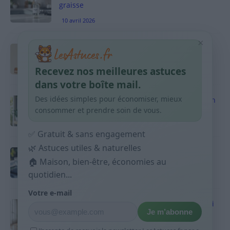
graisse
10 avril 2026
×
Taches pigmentaires : routine simple +
habitudes qui aident
Recevez nos meilleures astuces
9 avril 2026
dans votre boîte mail.
Des idées simples pour économiser, mieux
Produits ménagers : comment économiser en
courses sans acheter 10 sprays
consommer et prendre soin de vous.
9 avril 2026
✅ Gratuit & sans engagement
🌿 Astuces utiles & naturelles
Budget mensuel : méthode rapide pour
répartir son salaire dès le jour de paie
🏠 Maison, bien-être, économies au
quotidien...
9 avril 2026
Votre e-mail
Sport 10 minutes par jour est-ce utile et quoi
Je m’abonne
faire
9 avril 2026