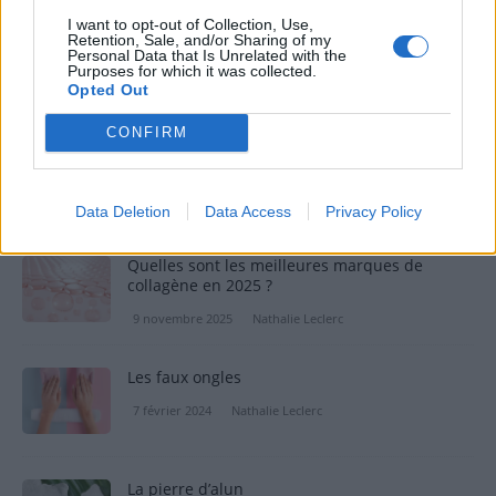
I want to opt-out of Collection, Use,
Les bienfaits de l’huile de nigelle pour les
Retention, Sale, and/or Sharing of my
Personal Data that Is Unrelated with the
cheveux
Purposes for which it was collected.
Opted Out
24 juillet 2023
Nathalie Leclerc
CONFIRM
Aloe Vera : Le trésor de la nature pour votre
beauté
26 août 2023
Nathalie Leclerc
Data Deletion
Data Access
Privacy Policy
Quelles sont les meilleures marques de
collagène en 2025 ?
9 novembre 2025
Nathalie Leclerc
Les faux ongles
7 février 2024
Nathalie Leclerc
La pierre d’alun