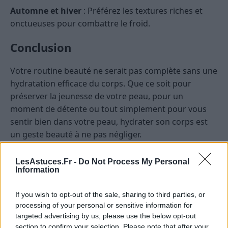
Automne et hiver
: Préférez les textures riches et
onctueuses pour combattre le froid.
Conclusion
Votre routine beauté ne serait pas complète sans une
hydratation efficace du corps. Que ce soit pour
préserver la jeunesse de votre peau, pour un
moment de détente ou tout simplement pour vous
sentir bien dans votre peau, hydrater son corps est
un geste beauté à ne pas négliger.
BEAUTÉ
SOIN VISAGE & CORPS
LesAstuces.Fr -
Do Not Process My Personal
Information
If you wish to opt-out of the sale, sharing to third parties, or
processing of your personal or sensitive information for
targeted advertising by us, please use the below opt-out
section to confirm your selection. Please note that after your