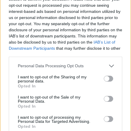
opt-out request is processed you may continue seeing
interest-based ads based on personal information utilized by
us or personal information disclosed to third parties prior to
your opt-out. You may separately opt-out of the further
A propos Nathalie Leclerc
disclosure of your personal information by third parties on the
2950 Articles
IAB’s list of downstream participants. This information may
Nathalie Leclerc est une journaliste spécialisée en santé et
also be disclosed by us to third parties on the
IAB’s List of
médecine. Mère de deux enfants, elle allie une solide
Downstream Participants
that may further disclose it to other
expertise journalistique à une expérience concrète de la
third parties.
santé familiale et de la nutrition. Fervente adepte d’un mode
de vie sain, écologique et durable, elle s’engage depuis de
Personal Data Processing Opt Outs
nombreuses années en faveur des produits biologiques et
des solutions de ménage respectueuses de l’environnement.
I want to opt-out of the Sharing of my
personal data.
Grâce à cette double casquette de journaliste et de maman
Opted In
engagée, Nathalie propose des conseils pratiques, fiables et
accessibles, permettant à ses lecteurs de mieux naviguer
I want to opt-out of the Sale of my
dans les enjeux de la santé moderne tout en adoptant des
Personal Data.
Opted In
habitudes plus saines et respectueuses de la planète.
I want to opt-out of processing my
Personal Data for Targeted Advertising.
Opted In
SUR LE MÊME THÈME