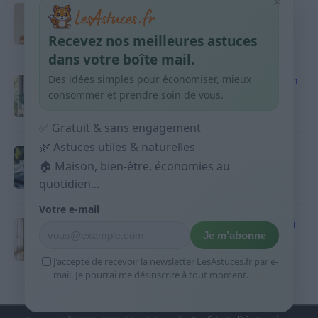
×
Taches pigmentaires : routine simple +
habitudes qui aident
Recevez nos meilleures astuces
9 avril 2026
dans votre boîte mail.
Des idées simples pour économiser, mieux
Produits ménagers : comment économiser en
courses sans acheter 10 sprays
consommer et prendre soin de vous.
9 avril 2026
✅ Gratuit & sans engagement
🌿 Astuces utiles & naturelles
Budget mensuel : méthode rapide pour
répartir son salaire dès le jour de paie
🏠 Maison, bien-être, économies au
quotidien...
9 avril 2026
Votre e-mail
Sport 10 minutes par jour est-ce utile et quoi
Je m’abonne
faire
9 avril 2026
J’accepte de recevoir la newsletter LesAstuces.fr par e-
mail. Je pourrai me désinscrire à tout moment.