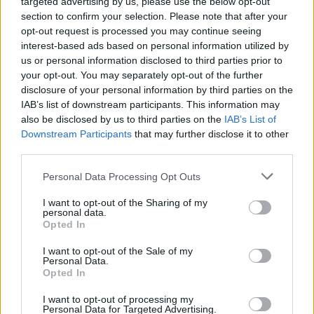
targeted advertising by us, please use the below opt-out
section to confirm your selection. Please note that after your
Veillez à ce que le lave-linge ne soit pas trop encastré
opt-out request is processed you may continue seeing
ou serré contre le mur. Laissez toujours un espace de
interest-based ads based on personal information utilized by
quelques centimètres à l’arrière pour éviter d’écraser
us or personal information disclosed to third parties prior to
les tuyaux. Dans une pièce humide, surveillez
your opt-out. You may separately opt-out of the further
également l’état des joints et du flexible d’arrivée
disclosure of your personal information by third parties on the
d’eau qui peut s’user plus vite.
IAB’s list of downstream participants. This information may
also be disclosed by us to third parties on the
IAB’s List of
Downstream Participants
that may further disclose it to other
Fuites après une installation :
third parties.
comment les repérer et les corriger ?
Personal Data Processing Opt Outs
Fuite sous la machine :
Vérifiez d’abord le tuyau
I want to opt-out of the Sharing of my
d’arrivée d’eau et le tuyau d’évacuation. Inspectez
personal data.
aussi la porte du hublot (joint de porte) et la cuve.
Opted In
Fuite à l’arrière :
Inspectez les raccords, le
I want to opt-out of the Sale of my
Personal Data.
robinet, et le siphon d’évacuation. Serrez les
Opted In
écrous si besoin, mais sans forcer.
I want to opt-out of processing my
Fuite lors de l’essorage :
Cela peut venir d’une
Personal Data for Targeted Advertising.