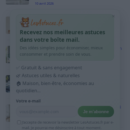
10 avril 2026
×
Taches pigmentaires : routine simple +
habitudes qui aident
Recevez nos meilleures astuces
9 avril 2026
dans votre boîte mail.
Des idées simples pour économiser, mieux
Produits ménagers : comment économiser en
courses sans acheter 10 sprays
consommer et prendre soin de vous.
9 avril 2026
✅ Gratuit & sans engagement
🌿 Astuces utiles & naturelles
Budget mensuel : méthode rapide pour
répartir son salaire dès le jour de paie
🏠 Maison, bien-être, économies au
quotidien...
9 avril 2026
Votre e-mail
Sport 10 minutes par jour est-ce utile et quoi
Je m’abonne
faire
9 avril 2026
J’accepte de recevoir la newsletter LesAstuces.fr par e-
mail. Je pourrai me désinscrire à tout moment.