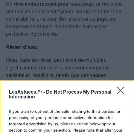
Un rêve embarrassant pour beaucoup, se retrouver
dénudé en public peut symboliser un sentiment de
vulnérabilité, une peur d’être exposé ou jugé, ou
encore un sentiment de honte lié à un aspect
particulier de votre vie.
Rêver d’eau
L’eau, dans les rêves, peut avoir de multiples
significations. Une mer calme peut évoquer la
sérénité et l’équilibre, tandis que des vagues
tumultueuses peuvent signifier des émotions
refoulées ou des défis à affronter.
LesAstuces.Fr -
Do Not Process My Personal
Information
Rêver de serpents
If you wish to opt-out of the sale, sharing to third parties, or
Les serpents, malgré leur mauvaise réputation dans
processing of your personal or sensitive information for
certains rêves, ne sont pas toujours négatifs. Ils
targeted advertising by us, please use the below opt-out
section to confirm your selection. Please note that after your
peuvent symboliser la transformation, le renouveau,