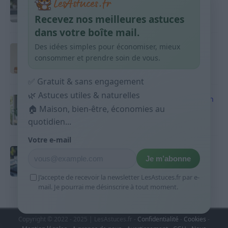
graisse
Recevez nos meilleures astuces
10 avril 2026
dans votre boîte mail.
Des idées simples pour économiser, mieux
Taches pigmentaires : routine simple +
habitudes qui aident
consommer et prendre soin de vous.
9 avril 2026
✅ Gratuit & sans engagement
🌿 Astuces utiles & naturelles
Produits ménagers : comment économiser en
🏠 Maison, bien-être, économies au
courses sans acheter 10 sprays
quotidien...
9 avril 2026
Votre e-mail
Budget mensuel : méthode rapide pour
Je m’abonne
répartir son salaire dès le jour de paie
9 avril 2026
J’accepte de recevoir la newsletter LesAstuces.fr par e-
mail. Je pourrai me désinscrire à tout moment.
Copyright © 2022 - 2025 | LesAstuces.fr -
Confidentialité
-
Cookies
-