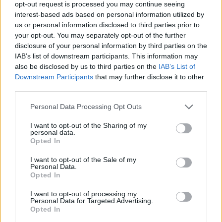
opt-out request is processed you may continue seeing
mais aussi la trahison ou une menace cachée.
interest-based ads based on personal information utilized by
us or personal information disclosed to third parties prior to
Les rêves prémonitoires : mythe ou
your opt-out. You may separately opt-out of the further
réalité ?
disclosure of your personal information by third parties on the
IAB’s list of downstream participants. This information may
also be disclosed by us to third parties on the
IAB’s List of
L’idée que certains rêves peuvent prédire l’avenir est
Downstream Participants
that may further disclose it to other
fascinante. Bien que certaines personnes prétendent
third parties.
avoir eu des
rêves prémonitoires
, il n’existe aucune
preuve scientifique solide à ce sujet. Toutefois,
Personal Data Processing Opt Outs
interpréter ses rêves peut parfois nous aider à mieux
I want to opt-out of the Sharing of my
anticiper certaines situations en mettant en lumière
personal data.
Opted In
nos intuitions profondes.
I want to opt-out of the Sale of my
Les outils pour décrypter ses rêves
Personal Data.
Opted In
Pour ceux qui souhaitent approfondir l’art
I want to opt-out of processing my
d’interpréter ses rêves, il existe plusieurs outils :
Personal Data for Targeted Advertising.
Opted In