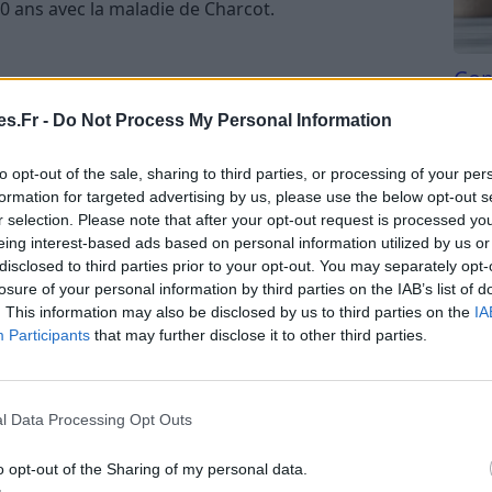
0 ans avec la maladie de Charcot.
Com
san
érale amyotrophique (SLA), affecte environ 8 000
s.Fr -
Do Not Process My Personal Information
nce annuelle proche de
2,5 cas pour 100 000
Tri d
s maladies rares les plus fréquentes.
beauc
to opt-out of the sale, sharing to third parties, or processing of your per
du l
formation for targeted advertising by us, please use the below opt-out s
de Charcot
compl
r selection. Please note that after your opt-out request is processed y
astu
eing interest-based ads based on personal information utilized by us or
nt appelée sclérose latérale amyotrophique (SLA),
disclosed to third parties prior to your opt-out. You may separately opt-
feste par une variété de symptômes. Ces
losure of your personal information by third parties on the IAB’s list of
. This information may also be disclosed by us to third parties on the
IA
rier d’une personne à l’autre, mais ils ont tous
Participants
that may further disclose it to other third parties.
ne des personnes atteintes. Dans cet article, nous
es de la maladie de Charcot, offrant ainsi une
fection neurodégénérative.
l Data Processing Opt Outs
a maladie de charcot
o opt-out of the Sharing of my personal data.