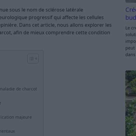
Cré
ue sous le nom de sclérose latérale
bud
urologique progressif qui affecte les cellules
inière. Dans cet article, nous allons explorer les
Le c
harcot, afin de mieux comprendre cette condition
solut
impor
peut 
dan
aladie de charcot
e
lication majeure
ementaux