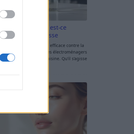
aigre blanc et four est-ce
icace contre la graisse
gre blanc et four : est-ce efficace contre la
se ? Le four fait partie des électroménagers
lus sollicités dans une cuisine. Qu’il s’agisse
réparer un gratin, de
[…]