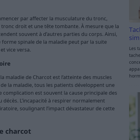
mmencer par affecter la musculature du tronc,
le tronc droit et une tête tombante. À mesure que la
Tac
ndent souvent à d’autres parties du corps. Ainsi,
sim
 forme spinale de la maladie peut par la suite
Les t
t vice versa.
tache
conce
oire
appar
horm
 la maladie de Charcot est l’atteinte des muscles
 de la maladie, tous les patients développent une
te complication est souvent la cause principale des
au décès. L’incapacité à respirer normalement
ratoire, soulignant l’impact dévastateur de cette
e charcot