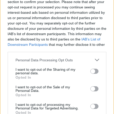
section to confirm your selection. Please note that after your
Plus d’estime de soi :
Tenir une habitude, même
opt-out request is processed you may continue seeing
interest-based ads based on personal information utilized by
minuscule, renforce la confiance et l’image de soi.
us or personal information disclosed to third parties prior to
Résultats durables :
Ce que l’on construit
your opt-out. You may separately opt-out of the further
lentement s’inscrit plus durablement dans le
disclosure of your personal information by third parties on the
temps.
IAB’s list of downstream participants. This information may
also be disclosed by us to third parties on the
IAB’s List of
Les pièges à éviter pour bien utiliser
Downstream Participants
that may further disclose it to other
third parties.
la règle 1%
Personal Data Processing Opt Outs
Vouloir aller trop vite :
Multiplier les micro-
I want to opt-out of the Sharing of my
objectifs peut finir par ressembler à des efforts
personal data.
trop importants. Avancez à votre rythme, ne
Opted In
cumulez pas tout.
I want to opt-out of the Sale of my
Se comparer aux autres :
Le progrès est
Personal Data.
Opted In
personnel. Ne cherchez pas à mesurer vos 1%
face aux 50% d’un voisin ou d’un collègue.
I want to opt-out of processing my
Personal Data for Targeted Advertising.
Perdre de vue le but :
Parfois, à force de petits
Opted In