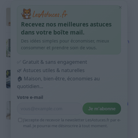
×
Taches pigmentaires : routine simple +
habitudes qui aident
Recevez nos meilleures astuces
9 avril 2026
dans votre boîte mail.
Des idées simples pour économiser, mieux
Produits ménagers : comment économiser en
courses sans acheter 10 sprays
consommer et prendre soin de vous.
9 avril 2026
✅ Gratuit & sans engagement
🌿 Astuces utiles & naturelles
Budget mensuel : méthode rapide pour
répartir son salaire dès le jour de paie
🏠 Maison, bien-être, économies au
quotidien...
9 avril 2026
Votre e-mail
Sport 10 minutes par jour est-ce utile et quoi
Je m’abonne
faire
9 avril 2026
J’accepte de recevoir la newsletter LesAstuces.fr par e-
mail. Je pourrai me désinscrire à tout moment.