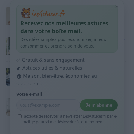
×
Taches pigmentaires : routine simple +
habitudes qui aident
Recevez nos meilleures astuces
9 avril 2026
dans votre boîte mail.
Des idées simples pour économiser, mieux
Produits ménagers : comment économiser en
courses sans acheter 10 sprays
consommer et prendre soin de vous.
9 avril 2026
✅ Gratuit & sans engagement
🌿 Astuces utiles & naturelles
Budget mensuel : méthode rapide pour
répartir son salaire dès le jour de paie
🏠 Maison, bien-être, économies au
quotidien...
9 avril 2026
Votre e-mail
Sport 10 minutes par jour est-ce utile et quoi
Je m’abonne
faire
9 avril 2026
J’accepte de recevoir la newsletter LesAstuces.fr par e-
mail. Je pourrai me désinscrire à tout moment.