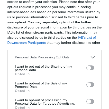
section to confirm your selection. Please note that after your
et l’eau si elles ne sont pas correctement
opt-out request is processed you may continue seeing
recyclées.
interest-based ads based on personal information utilized by
us or personal information disclosed to third parties prior to
Comment réduire son impact face
your opt-out. You may separately opt-out of the further
au bruit numérique ?
disclosure of your personal information by third parties on the
IAB’s list of downstream participants. This information may
also be disclosed by us to third parties on the
IAB’s List of
Adopter des comportements responsables
Downstream Participants
that may further disclose it to other
third parties.
Limiter le nombre d’appareils connectés et
désactiver les notifications non essentielles.
Personal Data Processing Opt Outs
Programmer des moments de déconnexion
I want to opt-out of the Sharing of my
réguliers, notamment en soirée ou pendant le
personal data.
Opted In
week-end.
Préférer le téléchargement de contenus pour une
I want to opt-out of the Sale of my
Personal Data.
consommation hors ligne, afin de réduire la
Opted In
consommation de bande passante en continu.
I want to opt-out of processing my
Mettre en place des routines numériques pour
Personal Data for Targeted Advertising.
Opted In
éviter la surcharge d’informations, comme la