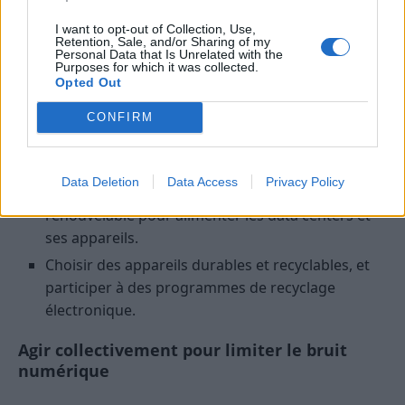
gestion des emails ou des flux RSS.
I want to opt-out of Collection, Use,
Retention, Sale, and/or Sharing of my
Personal Data that Is Unrelated with the
Optimiser l’utilisation des appareils et des
Purposes for which it was collected.
réseaux
Opted Out
CONFIRM
Utiliser des outils pour limiter la consommation
d’énergie, comme la réduction de la luminosité ou
le mode économie d’énergie.
Data Deletion
Data Access
Privacy Policy
Privilégier des fournisseurs d’énergie
renouvelable pour alimenter les data centers et
ses appareils.
Choisir des appareils durables et recyclables, et
participer à des programmes de recyclage
électronique.
Agir collectivement pour limiter le bruit
numérique