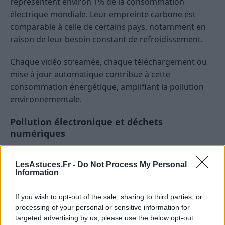
représentent environ 1% de la consommation
électrique mondiale. Leur empreinte carbone est
comparable à celle de certains pays, notamment en
raison de leur besoin constant de refroidissement.
Chaque vidéo streamée, chaque téléchargement ou
mise à jour automatique contribue à cette
consommation énergétique, amplifiant la pollution
environnementale.
Pollution électronique et déchets
numériques
Le renouvellement rapide des appareils
LesAstuces.Fr -
Do Not Process My Personal
électroniques, souvent motivé par l’obsolescence
Information
programmée, génère une quantité croissante de
déchets électroniques.
If you wish to opt-out of the sale, sharing to third parties, or
Les composants électroniques contiennent des
processing of your personal or sensitive information for
targeted advertising by us, please use the below opt-out
substances toxiques, qui peuvent polluer les sols