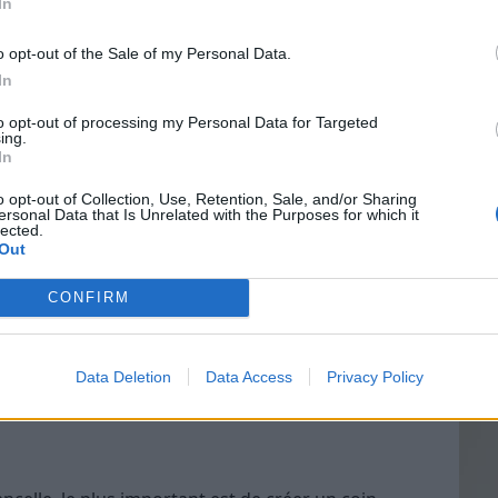
In
o opt-out of the Sale of my Personal Data.
In
re jardin ou terrasse.
Vin
ant à la lettre. La plupart des balancelles sont
to opt-out of processing my Personal Data for Targeted
eff
ing.
ge.
In
Vinai
rement les vis et les écrous pour la sécurité.
grais
o opt-out of Collection, Use, Retention, Sale, and/or Sharing
ersonal Data that Is Unrelated with the Purposes for which it
les p
erdict
lected.
de p
Out
elle dépend finalement de votre espace, de votre
CONFIRM
lles. Si vous voulez un coin détente mobile que
ges, le hamac est pour vous. Si vous cherchez un
e partage
en famille ou entre amis, la balancelle
Data Deletion
Data Access
Privacy Policy