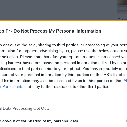
Com
ent d’espace entre vos points d’ancrage
san
mètres).
s.Fr -
Do Not Process My Personal Information
Tri d
votre hamac est d’environ 1,2 à 1,8 mètre du sol.
beauc
to opt-out of the sale, sharing to third parties, or processing of your per
 ou des cordes résistantes pour assurer la sécurité.
du l
formation for targeted advertising by us, please use the below opt-out s
compl
r selection. Please note that after your opt-out request is processed y
nce détendue
astu
eing interest-based ads based on personal information utilized by us or
disclosed to third parties prior to your opt-out. You may separately opt-
losure of your personal information by third parties on the IAB’s list of
. This information may also be disclosed by us to third parties on the
IA
parfois d’un toit pour l’ombre, les balancelles
Participants
that may further disclose it to other third parties.
seoir à deux ou plus, elles sont idéales pour les
l Data Processing Opt Outs
ont conçues pour durer, en résistant aux
o opt-out of the Sharing of my personal data.