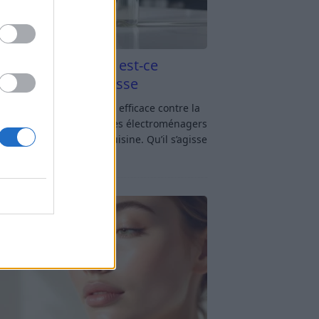
aigre blanc et four est-ce
icace contre la graisse
gre blanc et four : est-ce efficace contre la
se ? Le four fait partie des électroménagers
lus sollicités dans une cuisine. Qu’il s’agisse
réparer un gratin, de
[…]