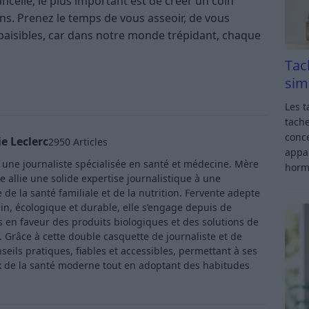
ncelle, le plus important est de créer un coin
ns. Prenez le temps de vous asseoir, de vous
paisibles, car dans notre monde trépidant, chaque
Tac
sim
Les t
tache
conce
e Leclerc
2950 Articles
appar
t une journaliste spécialisée en santé et médecine. Mère
horm
e allie une solide expertise journalistique à une
de la santé familiale et de la nutrition. Fervente adepte
in, écologique et durable, elle s’engage depuis de
en faveur des produits biologiques et des solutions de
Grâce à cette double casquette de journaliste et de
ls pratiques, fiables et accessibles, permettant à ses
x de la santé moderne tout en adoptant des habitudes