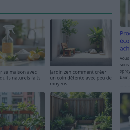
Pro
éco
ach
Vous 
sous 
spray
r sa maison avec
Jardin zen comment créer
bain,
uits naturels faits
un coin détente avec peu de
moyens