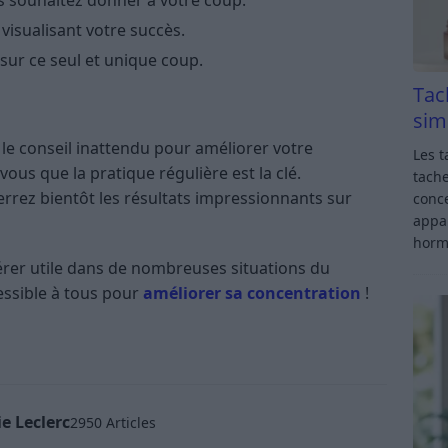
us souhaitez donner à votre coup.
isualisant votre succès.
sur ce seul et unique coup.
Tac
sim
 le conseil inattendu pour améliorer votre
Les t
ous que la pratique régulière est la clé.
tache
rez bientôt les résultats impressionnants sur
conce
appar
horm
vérer utile dans de nombreuses situations du
cessible à tous pour
améliorer sa concentration
!
e Leclerc
2950 Articles