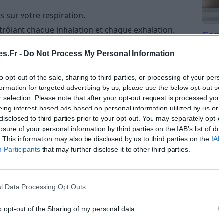
s sur votre respiration.
rôlant chaque inhalation et chaque exhalation.
Com
tes chaque jour.
san
s.Fr -
Do Not Process My Personal Information
Tri d
se trouve l’effet anti-stress de ce sport. La
beauc
to opt-out of the sale, sharing to third parties, or processing of your per
 cet objectif !
du l
formation for targeted advertising by us, please use the below opt-out s
compl
r selection. Please note that after your opt-out request is processed y
nant
astu
eing interest-based ads based on personal information utilized by us or
disclosed to third parties prior to your opt-out. You may separately opt-
ation peut transformer votre jeu de golf. Avant
losure of your personal information by third parties on the IAB’s list of
es pour respirer profondément et vous concentrer
. This information may also be disclosed by us to third parties on the
IA
nt cela va améliorer votre concentration, mais aussi
Participants
that may further disclose it to other third parties.
.
exercices à intégrer à votre routine
l Data Processing Opt Outs
o opt-out of the Sharing of my personal data.
 respiration consciente et à améliorer votre