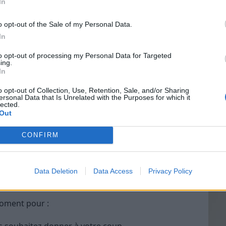
In
 à intégrer à votre routine de golf.
o opt-out of the Sale of my Personal Data.
e
In
Vin
er le système nerveux et améliorer la
to opt-out of processing my Personal Data for Targeted
eff
ing.
In
Vinai
grais
o opt-out of Collection, Use, Retention, Sale, and/or Sharing
ersonal Data that Is Unrelated with the Purposes for which it
les p
lected.
te de 4.
de p
Out
te de 4.
CONFIRM
Data Deletion
Data Access
Privacy Policy
objectif
moment pour :