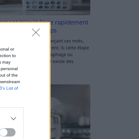
ment trier le linge rapidement
s y passer du temps
u linge : rien qu’en prononçant ces mots,
oup d’entre nous soupirent. Si cette étape
sonal or
avage vous semble chronophage ou
ection to
iquée, rassurez-vous : il existe des
ou may
ces simples
[…]
 personal
out of the
 downstream
B’s List of