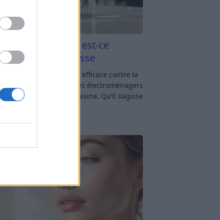
aigre blanc et four est-ce
icace contre la graisse
gre blanc et four : est-ce efficace contre la
se ? Le four fait partie des électroménagers
lus sollicités dans une cuisine. Qu’il s’agisse
réparer un gratin, de
[…]