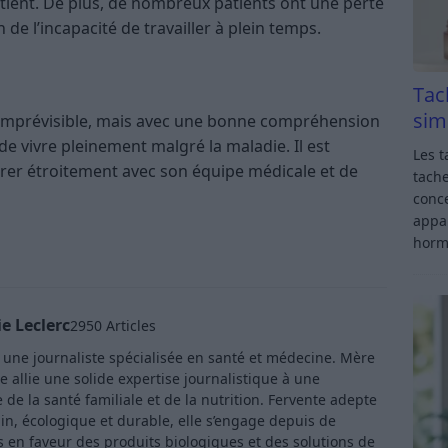
tient. De plus, de nombreux patients ont une perte
de l’incapacité de travailler à plein temps​​.
Tac
sim
 imprévisible, mais avec une bonne compréhension
 de vivre pleinement malgré la maladie. Il est
Les t
orer étroitement avec son équipe médicale et de
tache
conce
appar
horm
e Leclerc
2950 Articles
t une journaliste spécialisée en santé et médecine. Mère
e allie une solide expertise journalistique à une
de la santé familiale et de la nutrition. Fervente adepte
in, écologique et durable, elle s’engage depuis de
en faveur des produits biologiques et des solutions de