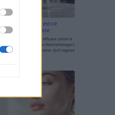
aigre blanc et four est-ce
icace contre la graisse
gre blanc et four : est-ce efficace contre la
se ? Le four fait partie des électroménagers
lus sollicités dans une cuisine. Qu’il s’agisse
réparer un gratin, de
[…]