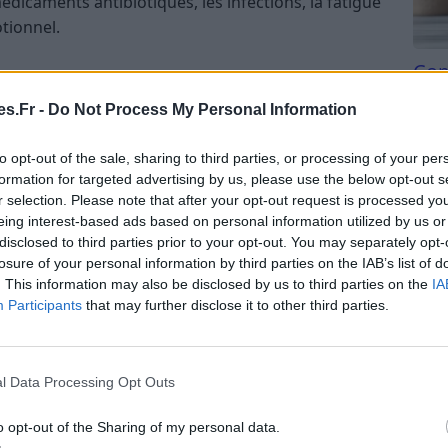
édicaments antibiotiques, les infections, la fatigue
ionnel​.
Com
san
s.Fr -
Do Not Process My Personal Information
s peuvent inclure :
Tri d
beauc
to opt-out of the sale, sharing to third parties, or processing of your per
du l
formation for targeted advertising by us, please use the below opt-out s
ticulations
compl
r selection. Please note that after your opt-out request is processed y
astu
eing interest-based ads based on personal information utilized by us or
n rash en forme de papillon sur les joues et le
disclosed to third parties prior to your opt-out. You may separately opt-
losure of your personal information by third parties on the IAB’s list of
. This information may also be disclosed by us to third parties on the
IA
Participants
that may further disclose it to other third parties.
u cardiaques​​​.
l Data Processing Opt Outs
o opt-out of the Sharing of my personal data.