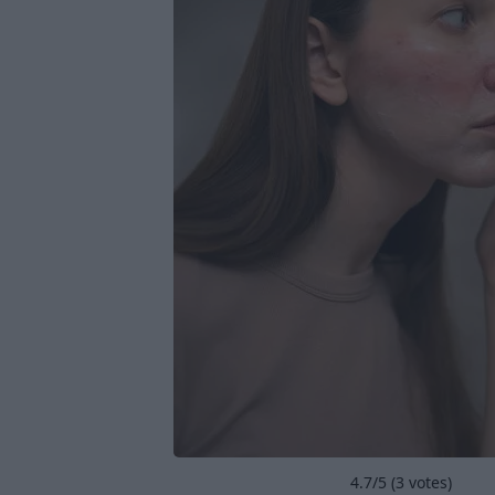
4.7
/5 (
3
votes)