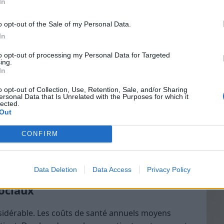
In
lexe, car ses symptômes imitent ceux d’autres
pour le diagnostiquer ; les médecins se basent sur un
o opt-out of the Sale of my Personal Data.
iques et de tests de laboratoire​. Bien qu’il
In
Vin
e lupus, divers traitements peuvent aider à
to opt-out of processing my Personal Data for Targeted
eff
ing.
In
Vinai
grais
o opt-out of Collection, Use, Retention, Sale, and/or Sharing
ersonal Data that Is Unrelated with the Purposes for which it
les p
, mais de nombreuses personnes parviennent à
lected.
de p
Out
portant de travailler avec son médecin, de prendre
 activement son état. Apprendre à reconnaître les
CONFIRM
 prendre des mesures pour les gérer est crucial.
incluent une bonne alimentation, la
gestion du
ble, une activité physique modérée​.
Data Deletion
Data Access
Privacy Policy
ociaux
idérable. Les coûts de santé annuels moyens