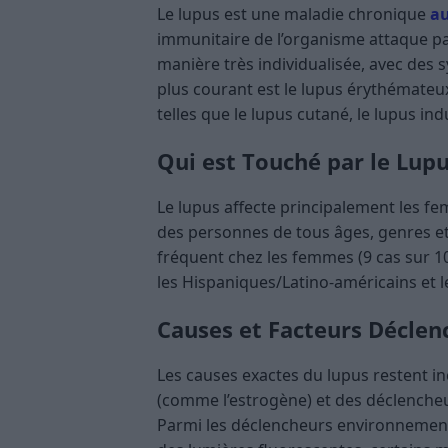
Le lupus est une maladie chronique
a
immunitaire de l’organisme attaque par
manière très individualisée, avec des s
plus courant est le lupus érythémateux
telles que le lupus cutané, le lupus ind
Qui est Touché par le Lupu
Le lupus affecte principalement les fe
des personnes de tous âges, genres et o
fréquent chez les femmes (9 cas sur 10
les Hispaniques/Latino-américains et les
Causes et Facteurs Déclen
Les causes exactes du lupus restent i
(comme l’estrogène) et des déclenche
Parmi les déclencheurs environnementa