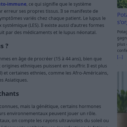
uto-immune
, ce qui signifie que le système
 erreur ses propres tissus. Il se manifeste de
Pot
ymptômes variés chez chaque patient​​. Le lupus le
s’o
 systémique (LES). Il existe aussi d’autres formes
Potag
uit par des médicaments et le lupus néonatal​​.
gagn
plus 
s ?
confi
[…]
mmes en âge de procréer (15 à 44 ans), bien que
rigines ethniques puissent en souffrir. Il est plus
) et certaines ethnies, comme les Afro-Américains,
 Asiatiques​​.
chants
nconnues, mais la génétique, certains hormones
urs environnementaux peuvent jouer un rôle.
ux, on compte les rayons ultraviolets du soleil ou