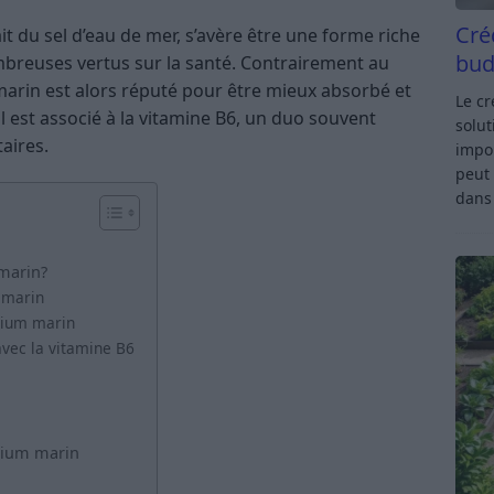
Cré
 du sel d’eau de mer, s’avère être une forme riche
bud
reuses vertus sur la santé. Contrairement au
rin est alors réputé pour être mieux absorbé et
Le c
il est associé à la vitamine B6, un duo souvent
solut
res​​.
impor
peut 
dan
marin?
 marin
sium marin
vec la vitamine B6
sium marin