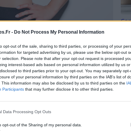
Com
san
s.Fr -
Do Not Process My Personal Information
Tri d
es multiples bénéfices sur l’organisme,
beauc
to opt-out of the sale, sharing to third parties, or processing of your per
du l
t mentale de manière significative. Voici quelques-
formation for targeted advertising by us, please use the below opt-out s
compl
r selection. Please note that after your opt-out request is processed y
astu
eing interest-based ads based on personal information utilized by us or
disclosed to third parties prior to your opt-out. You may separately opt-
veuses
. Le magnésium joue un rôle clé dans la
losure of your personal information by third parties on the IAB’s list of
es. On l’utilise particulièrement en cas de stress,
. This information may also be disclosed by us to third parties on the
IA
te action sur le système nerveux aide non seulement à
Participants
that may further disclose it to other third parties.
améliorer l’humeur générale et à combattre la
en-être mental​.
 magnésium marin a un effet bénéfique sur le
l Data Processing Opt Outs
ion de mélatonine, l’hormone régulant les cycles de
ontre les insomnies et à
améliorer la qualité du
o opt-out of the Sharing of my personal data.