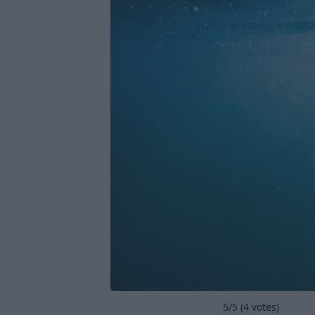
5
/5 (
4
votes)