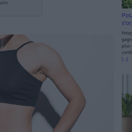
upée
Pot
s’o
Potag
gagn
plus 
confi
[…]