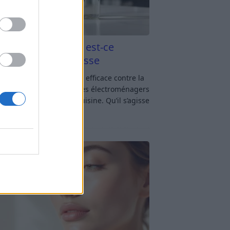
aigre blanc et four est-ce
icace contre la graisse
gre blanc et four : est-ce efficace contre la
se ? Le four fait partie des électroménagers
lus sollicités dans une cuisine. Qu’il s’agisse
réparer un gratin, de
[…]