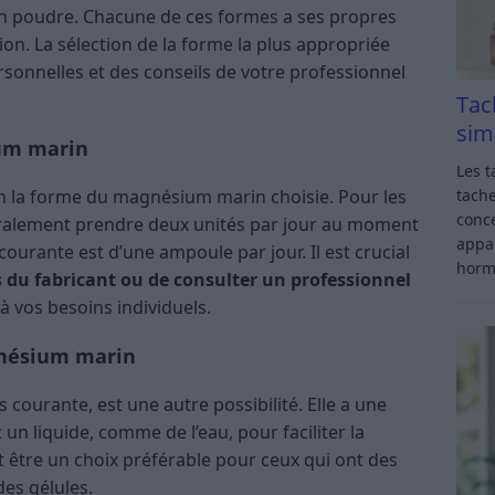
en poudre. Chacune de ces formes a ses propres
ion. La sélection de la forme la plus appropriée
onnelles et des conseils de votre professionnel
Tac
sim
um marin
Les t
tache
 la forme du magnésium marin choisie. Pour les
conce
néralement prendre deux unités par jour au moment
appar
ourante est d’une ampoule par jour. Il est crucial
horm
es du fabricant ou de consulter un professionnel
vos besoins individuels​.
gnésium marin
ourante, est une autre possibilité. Elle a une
un liquide, comme de l’eau, pour faciliter la
 être un choix préférable pour ceux qui ont des
des gélules.