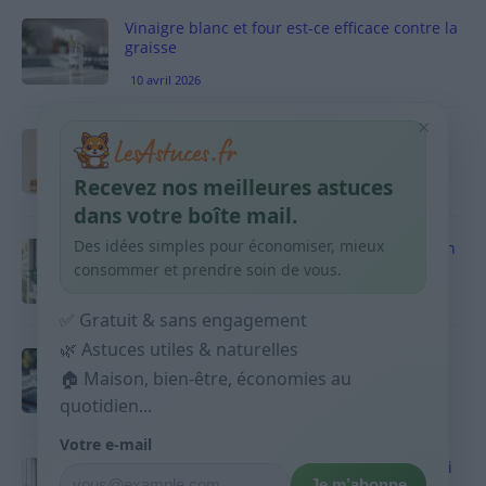
Vinaigre blanc et four est-ce efficace contre la
graisse
10 avril 2026
×
Taches pigmentaires : routine simple +
habitudes qui aident
Recevez nos meilleures astuces
9 avril 2026
dans votre boîte mail.
Des idées simples pour économiser, mieux
Produits ménagers : comment économiser en
courses sans acheter 10 sprays
consommer et prendre soin de vous.
9 avril 2026
✅ Gratuit & sans engagement
🌿 Astuces utiles & naturelles
Budget mensuel : méthode rapide pour
répartir son salaire dès le jour de paie
🏠 Maison, bien-être, économies au
quotidien...
9 avril 2026
Votre e-mail
Sport 10 minutes par jour est-ce utile et quoi
Je m’abonne