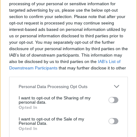
processing of your personal or sensitive information for
contribue grandement à la santé. De même, éviter le
targeted advertising by us, please use the below opt-out
tabac et limiter la consommation d’alcool ont un
section to confirm your selection. Please note that after your
impact positif sur notre bien-être.
opt-out request is processed you may continue seeing
interest-based ads based on personal information utilized by
Les activités physiques alternatives et
us or personal information disclosed to third parties prior to
adaptées
your opt-out. You may separately opt-out of the further
disclosure of your personal information by third parties on the
Pour ceux qui ont des contraintes physiques ou des
IAB’s list of downstream participants. This information may
also be disclosed by us to third parties on the
IAB’s List of
préférences différentes, il existe des activités moins
Downstream Participants
that may further disclose it to other
intenses mais tout aussi bénéfiques, comme la
third parties.
marche, la natation douce, le jardinage ou la danse.
La clé est de rester actif au quotidien, même à un
Personal Data Processing Opt Outs
niveau modéré.
I want to opt-out of the Sharing of my
personal data.
Les risques liés à une pratique
Opted In
sportive excessive ou mal adaptée
I want to opt-out of the Sale of my
Personal Data.
Opted In
Il est important de souligner que la pratique du sport