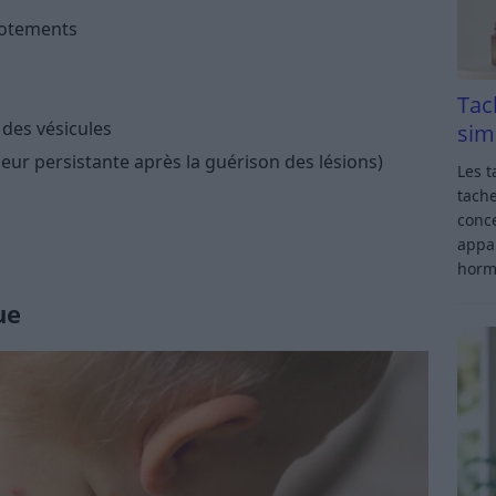
cotements
Tac
des vésicules
sim
eur persistante après la guérison des lésions)
Les t
tache
conce
appar
horm
ue