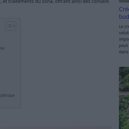
et traitements du zona, offrant ainsi des conseils
Cré
bud
Le c
solut
impor
peut 
ona
dan
rpétique