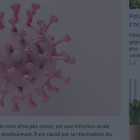
Pot
s’o
Potag
gagn
plus 
confi
[…]
e nom d’herpès zoster, est une infection virale
douloureuse. Il est causé par la réactivation du