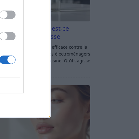
aigre blanc et four est-ce
icace contre la graisse
gre blanc et four : est-ce efficace contre la
se ? Le four fait partie des électroménagers
lus sollicités dans une cuisine. Qu’il s’agisse
réparer un gratin, de
[…]