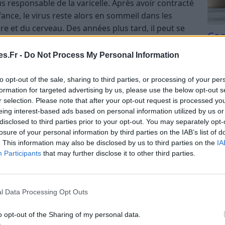
us responsable de la varicelle. Après avoir contracté
nfance, le virus reste alors en sommeil dans les
re et du cerveau. Des années plus tard, il peut se
Com
san
s.Fr -
Do Not Process My Personal Information
 un lien avec la diminution de l’immunité. Cette
Tri d
é, au stress, à certaines maladies ou traitements
beauc
to opt-out of the sale, sharing to third parties, or processing of your per
me immunitaire
. Contrairement à la varicelle, le
du l
formation for targeted advertising by us, please use the below opt-out s
compl
limitée d’un côté du corps, formant une bande de
r selection. Please note that after your opt-out request is processed y
astu
eing interest-based ads based on personal information utilized by us or
rovoquent des douleurs avant de se transformer
disclosed to third parties prior to your opt-out. You may separately opt-
ésicules finissent par sécher, formant des croûtes
losure of your personal information by third parties on the IAB’s list of
.
. This information may also be disclosed by us to third parties on the
IA
Participants
that may further disclose it to other third parties.
 généralement en deux phases. Initialement,
l Data Processing Opt Outs
ée, les personnes peuvent ressentir des signes
es démangeaisons, des picotements ou une
o opt-out of the Sharing of my personal data.
pécifique du corps. Ces symptômes peuvent