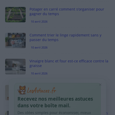
Potager en carré comment s’organiser pour
gagner du temps
10 avril 2026
Comment trier le linge rapidement sans y
passer du temps
10 avril 2026
Vinaigre blanc et four est-ce efficace contre la
graisse
10 avril 2026
×
Taches pigmentaires : routine simple +
habitudes qui aident
Recevez nos meilleures astuces
9 avril 2026
dans votre boîte mail.
Des idées simples pour économiser, mieux
Produits ménagers : comment économiser en