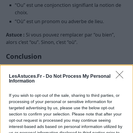
“Ou” est une conjonction signifiant la notion de
choix.
“Où” est un pronom ou adverbe de lieu.
Astuce :
Si vous pouvez remplacer par “ou bien”,
alors c’est “ou”. Sinon, c’est “où”.
Conclusion
Les fautes d’orthographe peuvent arriver à tout le
LesAstuces.Fr -
Do Not Process My Personal
monde. Cependant, avec un peu d’attention et
Information
quelques astuces en tête, vous pouvez perfectionner
votre écriture et éviter ces erreurs. Pensez toujours à
If you wish to opt-out of the sale, sharing to third parties, or
vous relire et, si le doute subsiste, n’hésitez pas à
processing of your personal or sensitive information for
consulter des sources fiables.
targeted advertising by us, please use the below opt-out
section to confirm your selection. Please note that after your
opt-out request is processed you may continue seeing
ÉDUCATION
interest-based ads based on personal information utilized by
us or personal information disclosed to third parties prior to