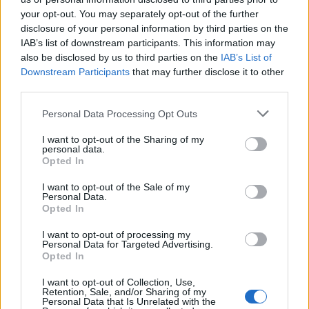
your opt-out. You may separately opt-out of the further
disclosure of your personal information by third parties on the
IAB’s list of downstream participants. This information may
also be disclosed by us to third parties on the
IAB’s List of
Downstream Participants
that may further disclose it to other
third parties.
Personal Data Processing Opt Outs
A propos Nathalie Leclerc
2950 Articles
I want to opt-out of the Sharing of my
personal data.
Nathalie Leclerc est une journaliste spécialisée en santé et
Opted In
médecine. Mère de deux enfants, elle allie une solide
I want to opt-out of the Sale of my
expertise journalistique à une expérience concrète de la
Personal Data.
santé familiale et de la nutrition. Fervente adepte d’un mode
Opted In
de vie sain, écologique et durable, elle s’engage depuis de
nombreuses années en faveur des produits biologiques et
I want to opt-out of processing my
Personal Data for Targeted Advertising.
des solutions de ménage respectueuses de l’environnement.
Opted In
Grâce à cette double casquette de journaliste et de maman
engagée, Nathalie propose des conseils pratiques, fiables et
I want to opt-out of Collection, Use,
accessibles, permettant à ses lecteurs de mieux naviguer
Retention, Sale, and/or Sharing of my
Personal Data that Is Unrelated with the
dans les enjeux de la santé moderne tout en adoptant des