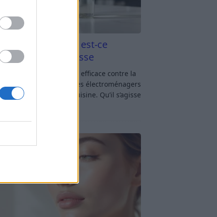
aigre blanc et four est-ce
icace contre la graisse
gre blanc et four : est-ce efficace contre la
se ? Le four fait partie des électroménagers
lus sollicités dans une cuisine. Qu’il s’agisse
réparer un gratin, de
[…]