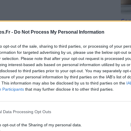
Com
san
e aux chats peut provoquer un
choc anaphylactique
,
s.Fr -
Do Not Process My Personal Information
t mettre la vie en danger.
Tri d
beauc
to opt-out of the sale, sharing to third parties, or processing of your per
llergie aux chats ?
du l
formation for targeted advertising by us, please use the below opt-out s
compl
r selection. Please note that after your opt-out request is processed y
est généralement effectué par un médecin
astu
eing interest-based ads based on personal information utilized by us or
disclosed to third parties prior to your opt-out. You may separately opt-
losure of your personal information by third parties on the IAB’s list of
 des questions sur vos symptômes et votre
. This information may also be disclosed by us to third parties on the
IA
Participants
that may further disclose it to other third parties.
 vous demander de passer un test cutané ou un test
nt pour diagnostiquer l’allergie aux chats. Il consiste
l Data Processing Opt Outs
sur votre peau. Si vous êtes allergique, votre peau
nt.
o opt-out of the Sharing of my personal data.