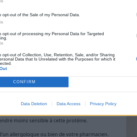
In
il peut être plus précis. Il consiste à prélever un
o opt-out of the Sale of my Personal Data.
ence d’anticorps contre Fel d1.
In
Vin
 aux chats ?
to opt-out of processing my Personal Data for Targeted
eff
ing.
In
gie aux chats, mais il existe des traitements qui
Vinai
es.
grais
o opt-out of Collection, Use, Retention, Sale, and/or Sharing
ersonal Data that Is Unrelated with the Purposes for which it
les p
lected.
les suivants :
de p
Out
es, qui aident à réduire les
symptômes
CONFIRM
uements, le nez qui coule et les yeux qui piquent.
t aider à réduire l’inflammation des voies
Data Deletion
Data Access
Privacy Policy
 à administrer de petites doses de
Fel d1
à la
endre moins sensible à cette protéine.
’un allergologue ou bien de votre pharmacien.