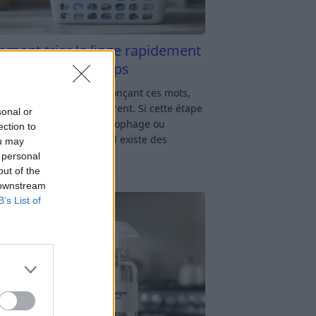
ment trier le linge rapidement
s y passer du temps
u linge : rien qu’en prononçant ces mots,
oup d’entre nous soupirent. Si cette étape
sonal or
avage vous semble chronophage ou
ection to
iquée, rassurez-vous : il existe des
ou may
ces simples
[…]
 personal
out of the
 downstream
B’s List of