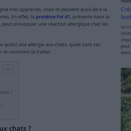
Cré
e très appréciés, mais ils peuvent aussi être la
bud
nes. En effet, la
protéine Fel d1
, présente dans la
s, peut provoquer une réaction allergique chez les
Le c
solut
impor
e qu’est une allergie aux chats, quels sont ses
peut 
et comment la traiter.
dan
chats ?
 ?
ux chats ?