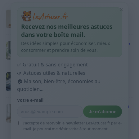
×
Taches pigmentaires : routine simple +
habitudes qui aident
Recevez nos meilleures astuces
9 avril 2026
dans votre boîte mail.
Des idées simples pour économiser, mieux
Produits ménagers : comment économiser en
courses sans acheter 10 sprays
consommer et prendre soin de vous.
9 avril 2026
✅ Gratuit & sans engagement
🌿 Astuces utiles & naturelles
Budget mensuel : méthode rapide pour
répartir son salaire dès le jour de paie
🏠 Maison, bien-être, économies au
quotidien...
9 avril 2026
Votre e-mail
Sport 10 minutes par jour est-ce utile et quoi
Je m’abonne
faire
9 avril 2026
J’accepte de recevoir la newsletter LesAstuces.fr par e-
mail. Je pourrai me désinscrire à tout moment.