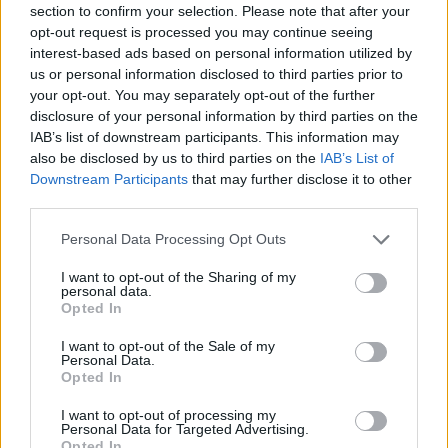
légèrement déshydraté et a donc besoin d’eau pour
section to confirm your selection. Please note that after your
se réhydrater et se préparer à affronter la journée.
opt-out request is processed you may continue seeing
interest-based ads based on personal information utilized by
us or personal information disclosed to third parties prior to
Boire de l’eau le matin peut également aider à
your opt-out. You may separately opt-out of the further
réveiller votre système digestif
et à stimuler votre
disclosure of your personal information by third parties on the
métabolisme.
IAB’s list of downstream participants. This information may
also be disclosed by us to third parties on the
IAB’s List of
S’hydrater avant, pendant et après l’exercice
Downstream Participants
that may further disclose it to other
third parties.
Il est important de boire de l’eau avant, pendant et
après l’exercice pour compenser la perte d’eau due à
Personal Data Processing Opt Outs
la transpiration et prévenir la déshydratation.
I want to opt-out of the Sharing of my
personal data.
Avant de faire de l’exercice, buvez un verre d’eau pour
Opted In
vous assurer que vous
êtes bien hydraté
.
I want to opt-out of the Sale of my
Personal Data.
Opted In
Pendant l’exercice, buvez régulièrement de
petites
quantités d’eau
, surtout si vous pratiquez une
I want to opt-out of processing my
activité intense ou si vous vous exercez dans un
Personal Data for Targeted Advertising.
Opted In