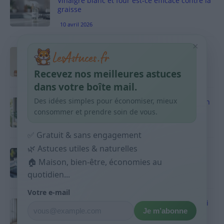
Vinaigre blanc et four est-ce efficace contre la
graisse
10 avril 2026
×
Taches pigmentaires : routine simple +
habitudes qui aident
Recevez nos meilleures astuces
9 avril 2026
dans votre boîte mail.
Des idées simples pour économiser, mieux
Produits ménagers : comment économiser en
courses sans acheter 10 sprays
consommer et prendre soin de vous.
9 avril 2026
✅ Gratuit & sans engagement
🌿 Astuces utiles & naturelles
Budget mensuel : méthode rapide pour
répartir son salaire dès le jour de paie
🏠 Maison, bien-être, économies au
quotidien...
9 avril 2026
Votre e-mail
Sport 10 minutes par jour est-ce utile et quoi
Je m’abonne
faire