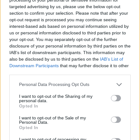
Préparer des recettes de pains ou de muffins à
targeted advertising by us, please use the below opt-out
base d’avoine pour des encas sains.
section to confirm your selection. Please note that after your
opt-out request is processed you may continue seeing
Consommer une portion d’avoine au moins 3 fois
interest-based ads based on personal information utilized by
par semaine pour bénéficier de ses effets
us or personal information disclosed to third parties prior to
hypocholestérolémiants.
your opt-out. You may separately opt-out of the further
disclosure of your personal information by third parties on the
Il est aussi conseillé d’adopter une alimentation
IAB’s list of downstream participants. This information may
équilibrée en limitant la consommation de graisses
also be disclosed by us to third parties on the
IAB’s List of
Downstream Participants
that may further disclose it to other
saturées, en augmentant la consommation de fruits,
third parties.
légumes, poissons gras et en pratiquant une activité
physique régulière pour maximiser les bénéfices sur
Personal Data Processing Opt Outs
le cholestérol.
I want to opt-out of the Sharing of my
personal data.
Précautions et recommandations
Opted In
I want to opt-out of the Sale of my
Malgré ses nombreux avantages, il est important de
Personal Data.
consommer l’avoine dans le cadre d’une alimentation
Opted In
variée et équilibrée. Certaines personnes peuvent
I want to opt-out of processing my