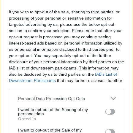
contribue à préserver un équilibre mental et
If you wish to opt-out of the sale, sharing to third parties, or
physique.
processing of your personal or sensitive information for
targeted advertising by us, please use the below opt-out
Les comportements liés à l’usage des
section to confirm your selection. Please note that after your
technologies
opt-out request is processed you may continue seeing
interest-based ads based on personal information utilized by
Utiliser excessivement son téléphone ou ses
us or personal information disclosed to third parties prior to
écrans
your opt-out. You may separately opt-out of the further
disclosure of your personal information by third parties on the
IAB’s list of downstream participants. This information may
Les écrans, en particulier avant le coucher, peuvent
also be disclosed by us to third parties on the
IAB’s List of
perturber le cycle naturel du sommeil en inhibant la
Downstream Participants
that may further disclose it to other
production de mélatonine. De plus, une utilisation
third parties.
excessive peut entraîner de la fatigue oculaire, une
Personal Data Processing Opt Outs
baisse de concentration ou une augmentation de
l’anxiété. La dépendance aux réseaux sociaux ou aux
I want to opt-out of the Sharing of my
notifications peut également générer du stress
personal data.
Opted In
permanent.
I want to opt-out of the Sale of my