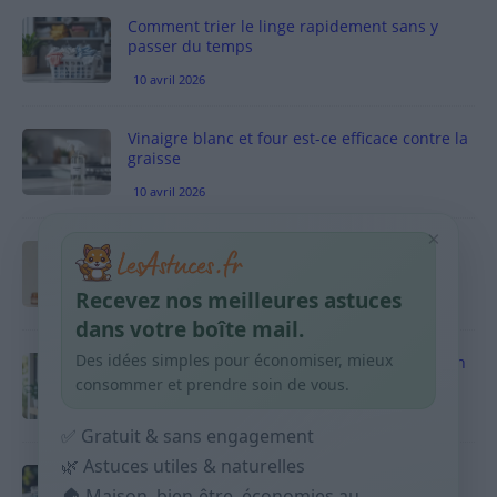
Comment trier le linge rapidement sans y
passer du temps
10 avril 2026
Vinaigre blanc et four est-ce efficace contre la
graisse
10 avril 2026
×
Taches pigmentaires : routine simple +
habitudes qui aident
Recevez nos meilleures astuces
9 avril 2026
dans votre boîte mail.
Des idées simples pour économiser, mieux
Produits ménagers : comment économiser en
courses sans acheter 10 sprays
consommer et prendre soin de vous.
9 avril 2026
✅ Gratuit & sans engagement
🌿 Astuces utiles & naturelles
Budget mensuel : méthode rapide pour
🏠 Maison, bien-être, économies au
répartir son salaire dès le jour de paie