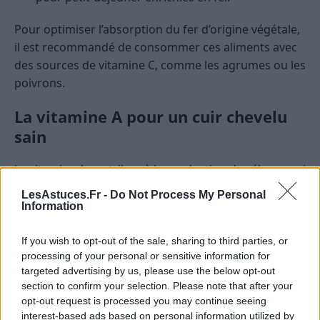
Pour optimiser l’absorption du fer d’origine végétale,
il est recommandé de consommer ces aliments avec
des sources de vitamine C, comme les agrumes ou les
poivrons.
La vitamine A pour un cuir chevelu
sain
La vitamine A contribue à la production de sébum, qui
hydrate le cuir chevelu et évite la sécheresse, la
LesAstuces.Fr -
Do Not Process My Personal
démangeaison et la formation de pellicules. Les
Information
aliments riches en vitamine A incluent :
If you wish to opt-out of the sale, sharing to third parties, or
Les carottes
: riches en bêta-carotène,
processing of your personal or sensitive information for
targeted advertising by us, please use the below opt-out
précurseur de la vitamine A.
section to confirm your selection. Please note that after your
Les patates douces
: source exceptionnelle de
opt-out request is processed you may continue seeing
bêta-carotène.
interest-based ads based on personal information utilized by