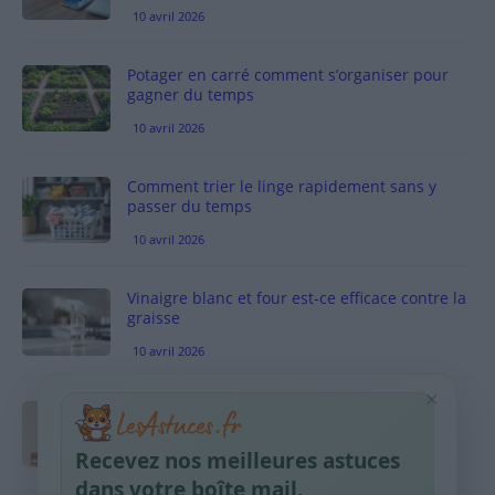
10 avril 2026
Potager en carré comment s’organiser pour
gagner du temps
10 avril 2026
Comment trier le linge rapidement sans y
passer du temps
10 avril 2026
Vinaigre blanc et four est-ce efficace contre la
graisse
10 avril 2026
×
Taches pigmentaires : routine simple +
habitudes qui aident
Recevez nos meilleures astuces
9 avril 2026
dans votre boîte mail.