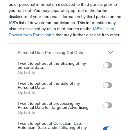
us or personal information disclosed to third parties prior to
Les épinards et les légumes à feuilles vert
your opt-out. You may separately opt-out of the further
foncé
.
disclosure of your personal information by third parties on the
Les abats
: notamment le foie, en quantité
IAB’s list of downstream participants. This information may
modérée.
also be disclosed by us to third parties on the
IAB’s List of
Downstream Participants
that may further disclose it to other
third parties.
Une alimentation équilibrée en vitamine A favorise un
cuir chevelu bien hydraté, ce qui est essentiel pour
Personal Data Processing Opt Outs
éviter la fragilité et favoriser la croissance des
cheveux.
I want to opt-out of the Sharing of my
personal data.
Opted In
La vitamine C et le zinc pour la
I want to opt-out of the Sale of my
réparation et la croissance
Personal Data.
Opted In
Ces deux nutriments jouent un rôle complémentaire
I want to opt-out of processing my
dans la santé capillaire :
Personal Data for Targeted Advertising.
Opted In
Vitamine C
I want to opt-out of Collection, Use,
Retention, Sale, and/or Sharing of my