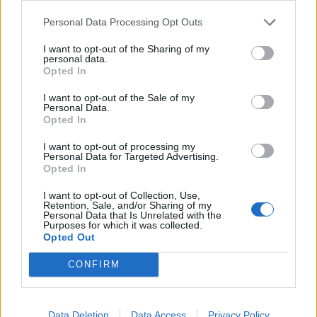
Au-delà du choix des mots, d’autres stratégies
Personal Data Processing Opt Outs
peuvent renforcer l’estime de soi de l’enfant :
I want to opt-out of the Sharing of my
personal data.
Encourager la fixation de petits objectifs
Opted In
réalisables pour lui permettre de constater ses
I want to opt-out of the Sale of my
progrès.
Personal Data.
Opted In
Favoriser un environnement rassurant, où
l’erreur est perçue comme une étape normale de
I want to opt-out of processing my
Personal Data for Targeted Advertising.
l’apprentissage.
Opted In
Éviter la pression excessive en valorisant chaque
I want to opt-out of Collection, Use,
effort et chaque avancée.
Retention, Sale, and/or Sharing of my
Personal Data that Is Unrelated with the
Écouter activement l’enfant pour comprendre ses
Purposes for which it was collected.
difficultés et l’aider à exprimer ses émotions.
Opted Out
Mettre en place une routine rassurante et
CONFIRM
adaptée à ses besoins pour lui donner un
sentiment de sécurité.
Data Deletion
Data Access
Privacy Policy