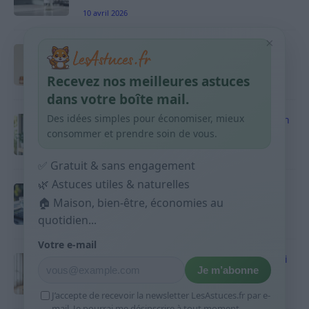
10 avril 2026
×
Taches pigmentaires : routine simple +
habitudes qui aident
Recevez nos meilleures astuces
9 avril 2026
dans votre boîte mail.
Des idées simples pour économiser, mieux
Produits ménagers : comment économiser en
courses sans acheter 10 sprays
consommer et prendre soin de vous.
9 avril 2026
✅ Gratuit & sans engagement
🌿 Astuces utiles & naturelles
Budget mensuel : méthode rapide pour
répartir son salaire dès le jour de paie
🏠 Maison, bien-être, économies au
quotidien...
9 avril 2026
Votre e-mail
Sport 10 minutes par jour est-ce utile et quoi
Je m’abonne
faire
9 avril 2026
J’accepte de recevoir la newsletter LesAstuces.fr par e-
mail. Je pourrai me désinscrire à tout moment.