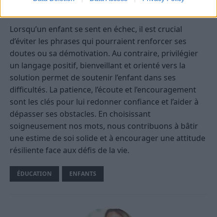
Ce qu’il faut retenir
Lorsqu’un enfant se sent en échec, il est crucial
d’éviter les phrases qui pourraient renforcer ses
doutes ou sa démotivation. Au contraire, privilégier
un langage positif, bienveillant et orienté vers la
solution permet de soutenir l’enfant dans ses
difficultés. La patience, l’écoute et l’encouragement
sont les clés pour lui redonner confiance et l’aider à
dépasser ses obstacles. En choisissant
soigneusement nos mots, nous contribuons à bâtir
une estime de soi solide et à encourager une attitude
résiliente face aux défis de la vie.
ÉDUCATION
ENFANTS