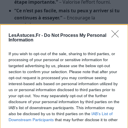
étape importante.”
– Valorise l’effort fourni.
“Ce n’est pas facile, mais tu peux y arriver si tu
continues à essayer.”
– Encourage la
persévérance.
“Qu’est-ce qui te semble difficile ? Comment
LesAstuces.Fr -
Do Not Process My Personal
Information
pouvons-nous t’aider à progresser ?”
– Montre
votre disponibilité et votre volonté d’aider.
If you wish to opt-out of the sale, sharing to third parties, or
“Il est normal de faire des erreurs, c’est comme
processing of your personal or sensitive information for
ça qu’on apprend.”
– Rassure l’enfant sur le fait
targeted advertising by us, please use the below opt-out
que l’échec fait partie du processus
section to confirm your selection. Please note that after your
d’apprentissage.
opt-out request is processed you may continue seeing
interest-based ads based on personal information utilized by
“Je suis fier/fière de toi pour avoir essayé, c’est
us or personal information disclosed to third parties prior to
déjà une réussite.”
– Valorise le courage et la
your opt-out. You may separately opt-out of the further
détermination.
disclosure of your personal information by third parties on the
IAB’s list of downstream participants. This information may
Les stratégies pour accompagner un
also be disclosed by us to third parties on the
IAB’s List of
Downstream Participants
that may further disclose it to other
enfant en difficulté
third parties.