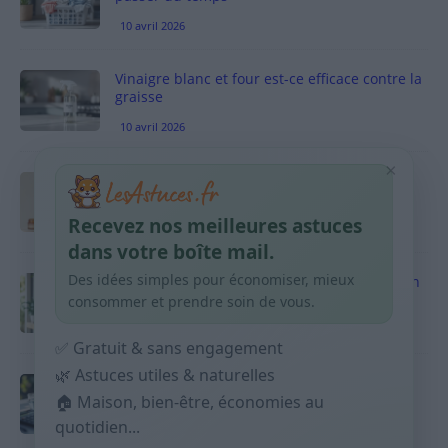
10 avril 2026
Vinaigre blanc et four est-ce efficace contre la
graisse
10 avril 2026
×
Taches pigmentaires : routine simple +
habitudes qui aident
Recevez nos meilleures astuces
9 avril 2026
dans votre boîte mail.
Des idées simples pour économiser, mieux
Produits ménagers : comment économiser en
courses sans acheter 10 sprays
consommer et prendre soin de vous.
9 avril 2026
✅ Gratuit & sans engagement
🌿 Astuces utiles & naturelles
Budget mensuel : méthode rapide pour
répartir son salaire dès le jour de paie
🏠 Maison, bien-être, économies au
quotidien...
9 avril 2026