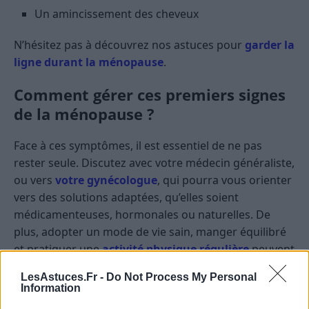
Un amincissement des cheveux
N’hésitez pas à découvrez nos astuces pour
garder la
ligne durant la ménopause
.
Comment gérer ces premiers signes
de la ménopause ?
Face à ces symptômes, il est essentiel de ne pas
rester seule. Discutez avec votre médecin généraliste,
ou vers
votre gynécologue
, qui pourra vous orienter
vers des solutions adaptées, qu’elles soient
médicamenteuses, hormonales ou naturelles. De
plus, adopter un mode de vie sain, manger équilibré
et pratiquer une
activité physique régulière
peuvent
aider à mieux vivre cette transition.
LesAstuces.Fr -
Do Not Process My Personal
Information
N’oubliez pas non plus de lire nos
astuces pour une