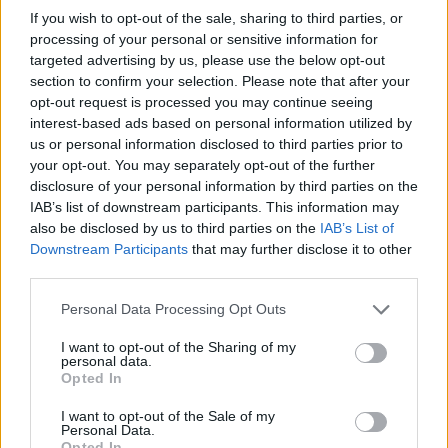
transition en douceur
.
If you wish to opt-out of the sale, sharing to third parties, or
processing of your personal or sensitive information for
En conclusion
targeted advertising by us, please use the below opt-out
section to confirm your selection. Please note that after your
Reconnaître les premiers signes de la ménopause,
opt-out request is processed you may continue seeing
interest-based ads based on personal information utilized by
c’est avant tout s’accorder le droit de vivre cette étape
us or personal information disclosed to third parties prior to
en toute sérénité. Chaque femme vit la ménopause
your opt-out. You may separately opt-out of the further
différemment, mais en étant informée et
disclosure of your personal information by third parties on the
accompagnée, elle peut devenir une période
IAB’s list of downstream participants. This information may
d’acceptation et de renouveau.
also be disclosed by us to third parties on the
IAB’s List of
Downstream Participants
that may further disclose it to other
third parties.
MÉNOPAUSE
SANTÉ
SÉNIOR
Personal Data Processing Opt Outs
I want to opt-out of the Sharing of my
personal data.
Opted In
I want to opt-out of the Sale of my
Personal Data.
Opted In