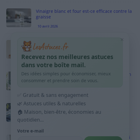
Vinaigre blanc et four est-ce efficace contre la
graisse
10 avril 2026
×
Taches pigmentaires : routine simple +
habitudes qui aident
Recevez nos meilleures astuces
9 avril 2026
dans votre boîte mail.
Des idées simples pour économiser, mieux
Produits ménagers : comment économiser en
courses sans acheter 10 sprays
consommer et prendre soin de vous.
9 avril 2026
✅ Gratuit & sans engagement
🌿 Astuces utiles & naturelles
Budget mensuel : méthode rapide pour
🏠 Maison, bien-être, économies au
répartir son salaire dès le jour de paie
quotidien...
9 avril 2026
Votre e-mail
Sport 10 minutes par jour est-ce utile et quoi