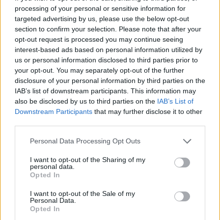
celles-ci sont loin d’être la norme.
processing of your personal or sensitive information for
targeted advertising by us, please use the below opt-out
Le fardeau psychologique :
Bien qu’elles ne
section to confirm your selection. Please note that after your
représentent pas un danger physique majeur,
opt-out request is processed you may continue seeing
l’impact émotionnel et psychologique de leur
interest-based ads based on personal information utilized by
présence peut être considérable, entraînant
us or personal information disclosed to third parties prior to
stress
et
troubles du sommeil
.
your opt-out. You may separately opt-out of the further
disclosure of your personal information by third parties on the
Comment prévenir une infestation ?
IAB’s list of downstream participants. This information may
also be disclosed by us to third parties on the
IAB’s List of
Downstream Participants
that may further disclose it to other
Mieux vaut prévenir que guérir, dit l’adage. Face aux
third parties.
punaises de lit, cette sagesse prend tout son sens.
Pour éviter la désagréable surprise d’une infestation,
Personal Data Processing Opt Outs
voici quelques mesures préventives essentielles à
I want to opt-out of the Sharing of my
adopter.
personal data.
Opted In
Soyez vigilant lors de vos déplacements :
I want to opt-out of the Sale of my
Personal Data.
Hébergements temporaires :
Que ce soit dans
Opted In