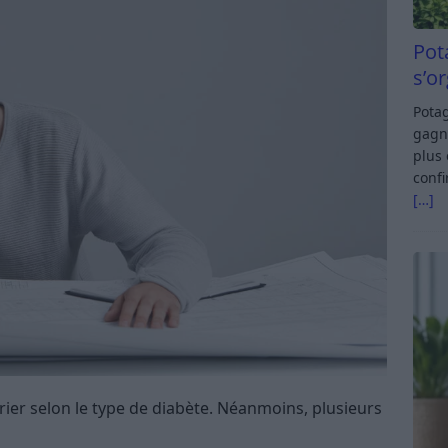
Pot
s’o
Potag
gagn
plus 
confi
[…]
er selon le type de diabète. Néanmoins, plusieurs