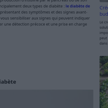
 production d’insuline par le pancréas ou de son
principalement deux types de diabète :
le diabète de
Cré
 présentant des symptômes et des signes avant-
bud
à vous sensibiliser aux signes qui peuvent indiquer
Le c
ser une détection précoce et une prise en charge
solut
impor
peut 
dan
iabète