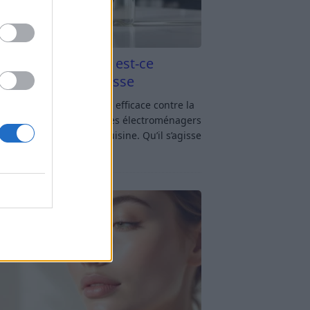
aigre blanc et four est-ce
icace contre la graisse
gre blanc et four : est-ce efficace contre la
se ? Le four fait partie des électroménagers
lus sollicités dans une cuisine. Qu’il s’agisse
réparer un gratin, de
[…]