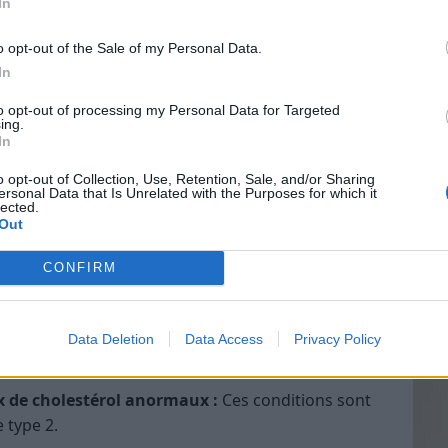
sionnel de santé sans tarder. Ignorer ces signaux
In
sévères et irréversibles, affectant
o opt-out of the Sale of my Personal Data.
ne prise en charge médicale précoce peut donc
In
la maladie, permettant une gestion plus efficace et
Vin
to opt-out of processing my Personal Data for Targeted
eff
ing.
In
Vinai
grais
o opt-out of Collection, Use, Retention, Sale, and/or Sharing
aider à évaluer le risque personnel de développer
ersonal Data that Is Unrelated with the Purposes for which it
les p
lected.
de p
e de type 2
, le plus courant. Parmi ces facteurs, on
Out
CONFIRM
e de masse corporelle
élevé, en particulier une
 de l’abdomen, augmente le risque.
Data Deletion
Data Access
Privacy Policy
ète :
Le risque est plus élevé si un parent proche
ux de cholestérol anormaux :
Ces conditions sont
 type 2.