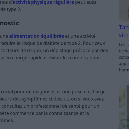
nce d’
activité physique régulière
peut aussi
de type 2.
gnostic
Tac
sim
t une
alimentation équilibrée
et une activité
réduire le risque de diabète de type 2. Pour ceux
Les t
facteurs de risque, un dépistage précoce par des
tache
conce
e en charge rapide et éviter les complications
appar
horm
crucial pour un diagnostic et une prise en charge
sieurs des symptômes ci-dessus, ou si vous avez
e, consultez un professionnel de santé pour un
abète commence par la connaissance et la
ptômes.