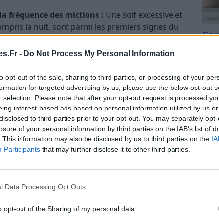
la fréquence des mictions :
Une soif excessive et
ompris la nuit, sont parmi les premiers signes du
Com
san
ans raison apparente, peut également être un
s.Fr -
Do Not Process My Personal Information
Tri d
beauc
to opt-out of the sale, sharing to third parties, or processing of your per
oudains dans la vision ou une vision floue
du l
formation for targeted advertising by us, please use the below opt-out s
compl
r selection. Please note that after your opt-out request is processed y
rtout observée dans le cas du diabète de type 1, où
astu
eing interest-based ads based on personal information utilized by us or
disclosed to third parties prior to your opt-out. You may separately opt-
 ou accrue, l’individu peut perdre du poids.
losure of your personal information by third parties on the IAB’s list of
catrisent lentement :
Une guérison plus lente
. This information may also be disclosed by us to third parties on the
IA
s coupures peut être un signe de diabète.
Participants
that may further disclose it to other third parties.
nts :
Des sensations de picotements ou
ns ou les pieds peuvent aussi indiquer des
ète.
l Data Processing Opt Outs
es symptômes du diabète mentionnés précédemment,
o opt-out of the Sharing of my personal data.